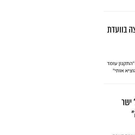
ה בוועדת
"התקנון עומד
וציא אותי"
 ישר
"