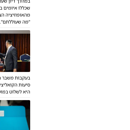
במהלך דיון שעס
שכללו איומים ב
מהאופוזיציה הצה
"מה שעוללתם". י
סיעות הקואליצי
היא לשלוט במוע