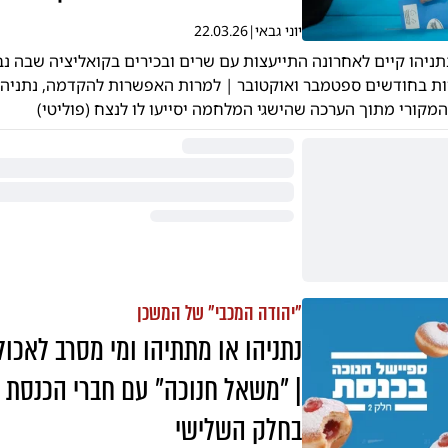
יוני גבאי
|
22.03.26
יהו קיים לאחרונה התייעצות עם שרים ובכירים בקואליציה שבה נב
ת בחודשים ספטמבר ואוקטובר | למרות האפשרות להקדמה, נתניהו
מקורי מתוך הערכה שהישגי המלחמה יסייעו לו לנצח (פוליטי)
"יהודה המכבי" של המשכן
נתניהו או מתתיהו ומי מסרב לאכול
| "משאל חנוכה" עם חברי הכנסת 
בחלק השלישי