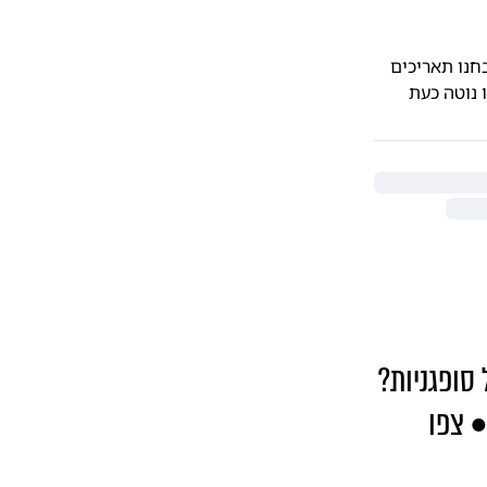
חנו תאריכים
 נוטה כעת
 סופגניות?
• צפו