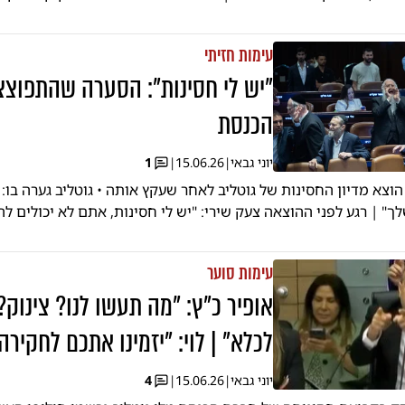
עימות חזיתי
"יש לי חסינות": הסערה שהתפוצצ
הכנסת
יוני גבאי
|
15.06.26
|
1
הוצא מדיון החסינות של גוטליב לאחר שעקץ אותה • גוטליב גערה בו: 
ך" | רגע לפני ההוצאה צעק שירי: "יש לי חסינות, אתם לא יכולים לה
עימות סוער
אופיר כ"ץ: "מה תעשו לנו? צינוק?
לכלא" | לוי: "יזמינו אתכם לחקירה
יוני גבאי
|
15.06.26
|
4