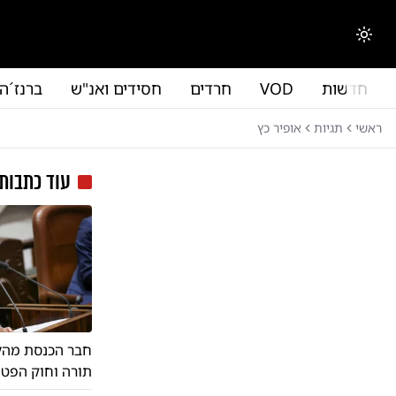
לג לתוכן הראשי
החלפת מצב תצוגה
חדשות
VOD
חרדים
חסידים ואנ"ש
ברנז´ה
ראשי
תגיות
אופיר כץ
עוד כתבות
חבר הכנסת מהליכ
תורה וחוק הפטו