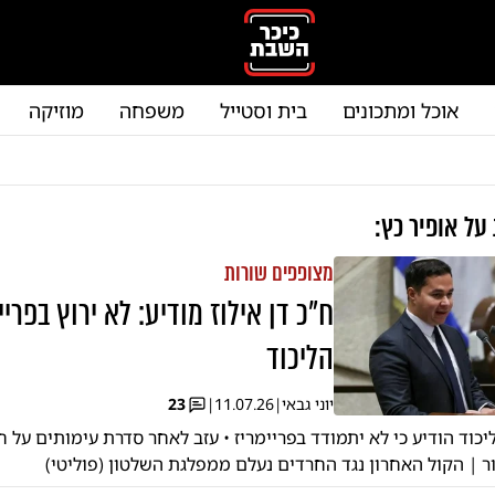
אוכל ומתכונים
בית וסטייל
משפחה
מוזיקה
 על
אופיר כץ
:
מצופפים שורות
ח"כ דן אילוז מודיע: לא ירוץ בפריי
הליכוד
יוני גבאי
|
11.07.26
|
23
וד הודיע כי לא יתמודד בפריימריז • עזב לאחר סדרת עימותים על חו
ר | הקול האחרון נגד החרדים נעלם ממפלגת השלטון (פוליטי)