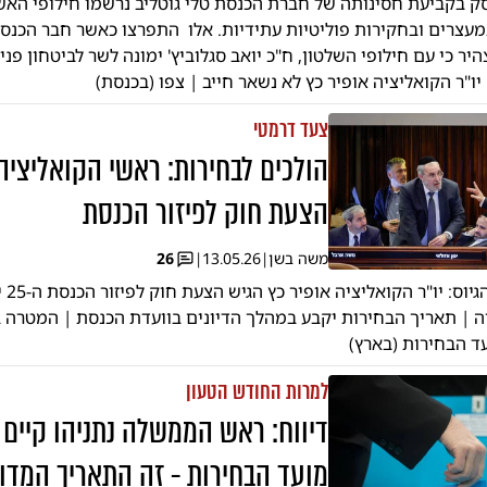
ק בקביעת חסינותה של חברת הכנסת טלי גוטליב נרשמו חילופי הא
מעצרים ובחקירות פוליטיות עתידיות. אלו התפרצו כאשר חבר הכנסת 
יר כי עם חילופי השלטון, ח"כ יואב סגלוביץ' ימונה לשר לביטחון פנ
ו"ר הקואליציה אופיר כץ לא נשאר חייב | צפו (בכנסת)
צעד דרמטי
הולכים לבחירות: ראשי הקואליציה
הצעת חוק לפיזור הכנסת
משה בשן
|
13.05.26
|
26
בעקבות
ה | תאריך הבחירות יקבע במהלך הדיונים בוועדת הכנסת | המטרה
ד הבחירות (בארץ)
למרות החודש הטעון
דיווח: ראש הממשלה נתניהו קיים ד
מועד הבחירות - זה התאריך המדו