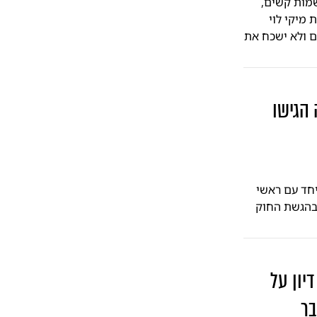
שמות קשים,
מיקי לוי
ים ולא ישכח את
 הגישו
 משבר הגיוס: יו"ר הקואליציה אופיר כץ הגיש הצעת חוק לפיזור הכנסת ה-25 יחד עם ראשי
 בהגשת החוק
יון על
בר