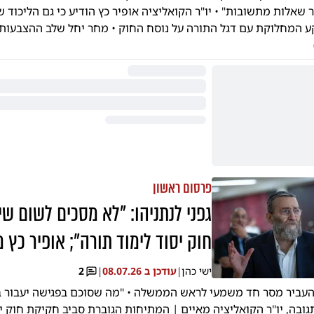
ר שאלות מתשובות" • יו"ר הקואליציה אופיר כץ הודיע כי גם הליכוד 
קע המחלוקת עם דגל התורה על נוסח החוק • מחר יחל שלב ההצבעות 
פרסום ראשון
גפני לנתניהו: "לא מסכים לשום שינ
חוק יסוד לימוד תורה"; אופיר כץ מ
ישי כהן
|
עודכן ב
08.07.26
|
2
 העביר מסר חד משמעי לראש הממשלה • "מה שסוכם בפגישה יעבור 
גובה, יו"ר הקואליציה מאיים | המתיחות הגוברת סביב חקיקת חוק יס