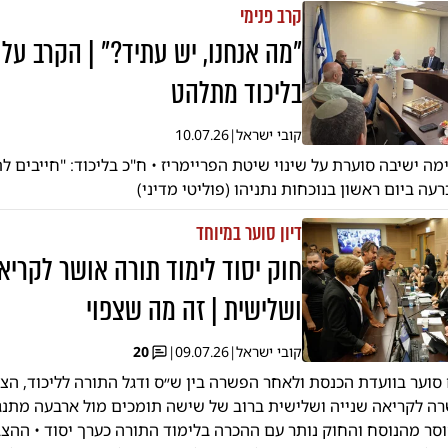
קרב פנימי
"מה אנחנו, יש עתיד?" | הקרב על 
בליכוד מתלהט
קובי ישראל
|
10.07.26
ה ישיבה סוערת על שינוי שיטת הפריימריז • ח"כ בליכוד: "חייבים 
עה ביום ראשון בנוכחות נתניהו (פוליטי מדיני)
דיון סוער במיוחד
חוק יסוד לימוד תורה אושר לקריא
ושלישית | זה מה שצפוי
קובי ישראל
|
09.07.26
|
20
 סוער בוועדת הכנסת ולאחר הפשרה בין ש״ס ודגל התורה לליכוד, הצ
רה לקריאה שנייה ושלישית ברוב של שישה תומכים מול ארבעה מתנג
וסר מהנוסח והחוק נותר עם ההכרה בלימוד התורה כערך יסוד • ההצ