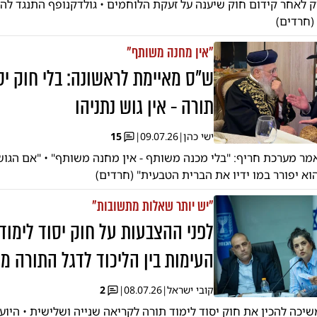
 לאחר קידום חוק שיענה על זעקת הלוחמים • גולדקנופף התנגד לה
 (חרדים)
"אין מחנה משותף"
ש"ס מאיימת לראשונה: בלי חוק יס
תורה - אין גוש נתניהו
ישי כהן
|
09.07.26
|
15
מר מערכת חריף: "בלי מכנה משותף - אין מחנה משותף" • "אם הגוש 
א יפורר במו ידיו את הברית הטבעית" (חרדים)
"יש יותר שאלות מתשובות"
לפני ההצבעות על חוק יסוד לימוד 
העימות בין הליכוד לדגל התורה מ
קובי ישראל
|
08.07.26
|
2
יכה להכין את חוק יסוד לימוד תורה לקריאה שנייה ושלישית • היו