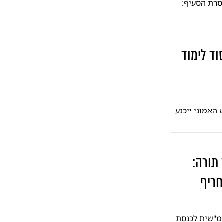
סרת הסעיף:
וד לימוד
האמוני ייכנע
תורה:
חריף
עמ"שית לכנסת