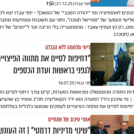
יוסי עבדו
|
21.12.25
|
7
יבונים לאופוזיציה ומי "יהודה המכבי" של המשכן? • יוסי עבדו יצא למ
ישי והסוער של "ספיישל חנוכה", וחזר עם תשובות מפתיעות מחברי
מוט, רון כץ ועפיף עאבד - מהסופגנייה בלי הריבה ועד ל"יוונים" של דו
(חנוכה)
דיוני מלחמה ללא הגבלה
"דחיפות לסיים את מתווה הפיצויים
לגפני בראשות ועדת הכספים
יוני גבאי
|
16.07.25
ות התורה מהממשלה ומראשות הוועדות, קיים צורך דחוף לסיים הל
 מי שיכהן כיו"ר הוועדה הוא יו"ר הקואליציה חה"כ אופיר כץ שהציע
יפות לסיים את מתווה הפיצויים לעסקים שנפגעו כלכלית במלחמה (
אחרי עיכוב של שנתיים
"שינוי מדיניות דרמטי" | זה העונ