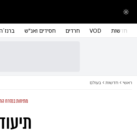
החלפת מצב תצוגה
חדשות
VOD
חרדים
חסידים ואנ"ש
ברנז´ה
ראשי
חדשות
בעולם
מתיחות במזרח התי
תיעוד