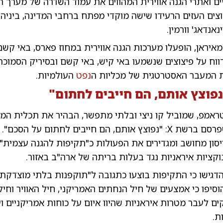
ם ואתרי הגנה אווירית המהווים את עמוד השדרה של מערך ה
וצים העזים הרעידו שישה מוקדי מפתח ברחבי המדינה, ביניהם
אנדאג' וורמין.
 מאיראן, הופעלו מערכות הגנה אווירית במחוז פארס, באי קשם
 דווח על פיצוצים שנשמעו באי קיש, באי קשם ובסיריק הסמוכ
דת המעבר האסטרטגית של מכליות ה
נפט
העולמיות.
נפוצץ אותם, הם חייבים לחתום"
טראמפ, שמוביל קו ניצי ובלתי מתפשר, הבהיר את תכלית ה
חסר תקדים שפרסם ברשת X: "נפוצץ אותם, הם חייבים לחתום על הסכם
סון מחושב ומגדירים את הפעולות כ"תקיפות להגנה עצמית",
ציות איראניות נגד בעלות בריתה של ארה"ב באזור.
דגישו כי התקיפות בוצעו כתגובה ל"תוקפנות בלתי מוצדק
וסיפו כי אמצעים של חיל הנחתים האמריקני, חיל האוויר וחיל 
ים לעבר מטרות איראניות שהיוו איום על כוחות אמריקניים ו
ת.