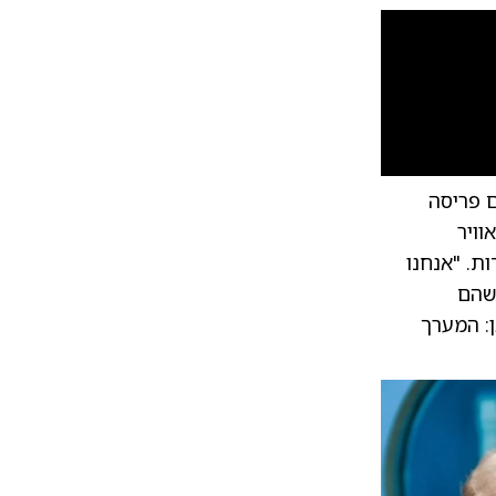
10
1
 פריסה
כוח המשימה "טופ נוטש" באזור האחריות של @CENTCOM
ויר
ת. "אנחנו
כשהם
: המערך