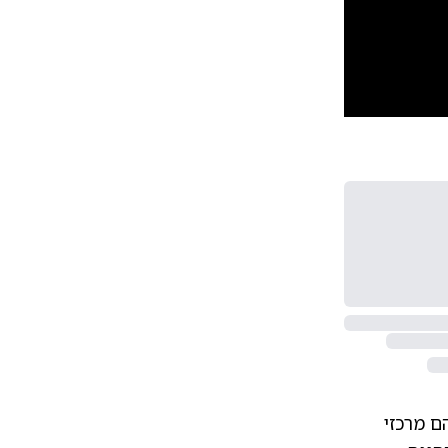
10
1
ארה"ב וערב הסעודית הדגימו טכנולוגיות נגד-מל"ט
ם מרכזי