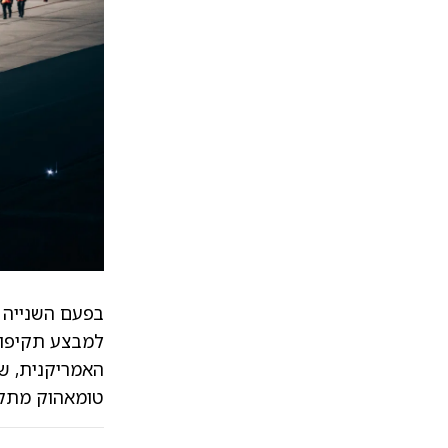
בפעם השנייה תוך 48 שעות, כ
למבצע תקיפות
האמריקנית, שב
טומאהוק מתקדמ