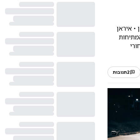
 • איראן
המתיחות
ורי
2
תגובות