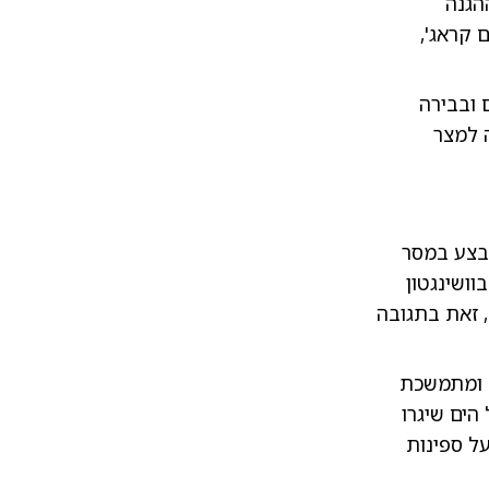
הגנה
 קראג',
 ובבירה
ה למצר
מבצע במסר
". בוושינגטון
 זאת בתגובה
ת ומתמשכת
הים שיגרו
על ספינות