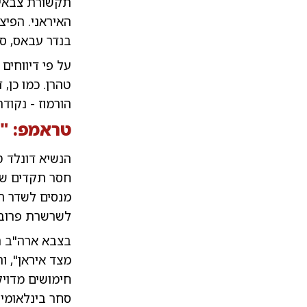
תקשורת צבאיי
האיראני. הפיצ
בנדר עבאס, סינ
על פי דיווחים
טהרן. כמו כן,
הורמוז - נקו
טראמפ
: "
הנשיא דונלד 
מנסים לשדר רי
לשרשרת פרובוק
בצבא ארה"ב ה
מצד איראן", וה
חימושים מדויק
סחר בינלאומיו