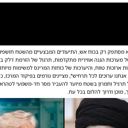
0:00
/
2:03
0
 מסתפק רק בכוח אש; התיעודים המבצעיים מהשטח חושפים
 מערכות הגנה אווירית מתקדמות, תרגול של הזרמת דלק באו
ת ארוכות טווח, והיערכות של כוחות המרינס למשימות מיוחדו
 אנחנו ערוכים לכל תרחיש", מציינים גורמים בפיקוד המרכז, 
ל תרגיל ותמרון בשטח מיועד להעביר מסר חד-משמעי לטהראן
, מוכן ודרוך להלום בכל עת.