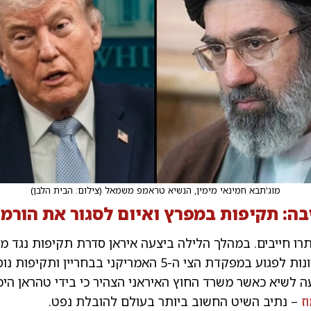
מוג'תבא חמינאי מימין, הנשיא טראמפ משמאל
(
צילום: הבית הלבן
)
בה: תקיפות במפרץ ואיום לסגור את הורמו
רו חייבים. במהלך הלילה ביצעה איראן סדרת תקיפות נגד מד
כשבמוקד ניסיונות לפגוע במפקדת הצי ה-5 האמריקני בבחריין 
 לשיא כאשר משרד החוץ האיראני הצהיר כי בידי טהראן היכ
ז
– נתיב השיט החשוב ביותר בעולם להובלת נפט.