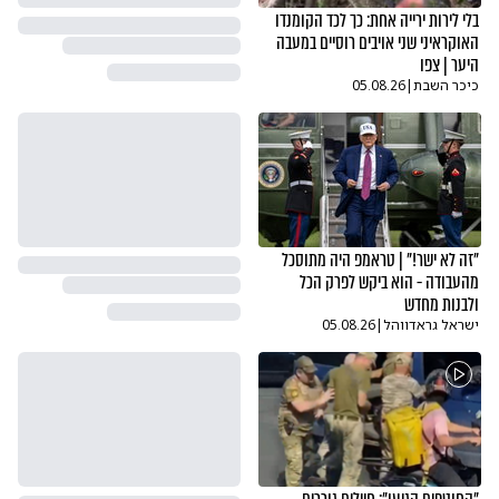
בלי לירות ירייה אחת: כך לכד הקומנדו
האוקראיני שני אויבים רוסיים במעבה
היער | צפו
כיכר השבת
|
05.08.26
"זה לא ישר!" | טראמפ היה מתוסכל
מהעבודה - הוא ביקש לפרק הכל
ולבנות מחדש
ישראל גראדווהל
|
05.08.26