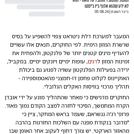
תותח: המטופל התנפל על האח - הוא
לא ידע שהוא אלוף ג'יו ג'יסטו
כיכר השבת
|
05.08.26
המעבר למערכת דלת ניטראט צפוי להשפיע על בסיס
שרשרת המזון הימית. לפי החוקרים, תנאים אלו עשויים
להעדיף מינים קטנים יותר של פלנקטון, ולהפחית את
זמינות המזון ל
דגים
, עופות ימיים ויונקים ימיים. במקביל,
ירידה בפעילות הפלנקטון עשויה לפגוע גם ביכולת
האוקיינוס לקלוט פחמן דו-חמצני מהאטמוספירה -
תהליך מרכזי בוויסות האקלים הגלובלי.
החוקרים מדגישים כי מאחר שהתהליך מונע על ידי אובדן
הקרח המתמשך, הסיכוי לחזרה למצב הקודם נמוך מאוד.
פרופ' רג'ה גנשראם, שעמד בראש המחקר, ציין כי
"מדובר בנקודת מפנה עם השלכות החורגות בהרבה
מהאזור הארקטי. יש צורך דחוף לעקוב אחר האופן שבו