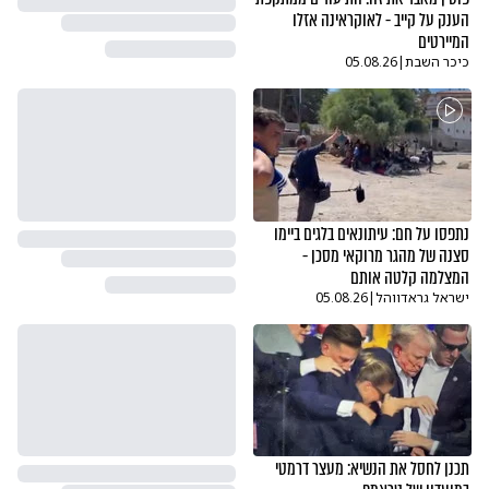
הענק על קייב - לאוקראינה אזלו
המיירטים
כיכר השבת
|
05.08.26
נתפסו על חם: עיתונאים בלגים ביימו
סצנה של מהגר מרוקאי מסכן -
המצלמה קלטה אותם
ישראל גראדווהל
|
05.08.26
תכנן לחסל את הנשיא: מעצר דרמטי