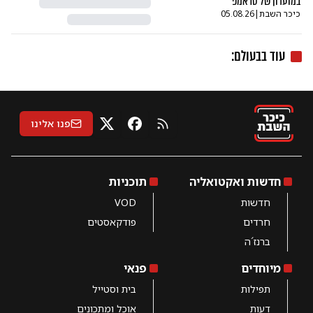
במועדון של טראמפ
כיכר השבת
|
05.08.26
עוד ב
בעולם
:
פנו אלינו
RSS
X
פייסבוק
חדשות ואקטואליה
תוכניות
חדשות
VOD
חרדים
פודקאסטים
ברנז´ה
מיוחדים
פנאי
תפילות
בית וסטייל
דעות
אוכל ומתכונים