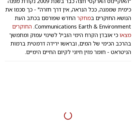
"האוקיינוס הארקטי חצה כבר בשנת 2009 נקודת מפנה
כימית שממנה, ככל הנראה, אין דרך חזרה" - כך סכמו את
הנושא החוקרים ב
מחקר
החדש שפורסם בכתב העת
Communications Earth & Environment.
החוקרים
מצאו
כי אובדן הקרח הימי הוביל לשינוי עמוק ומתמשך
בהרכב הכימי של המים, ובראשו ירידה דרמטית ברמות
הניטראט - חומר מזין חיוני לקיום החיים הימיים.