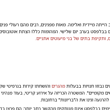
0:00
/
0:44
10
10
הייתה מיידית ואלימה. מאות מפגינים, רבים מהם רעולי פנים
מפגינ
 בבלפסט בערב יום שלישי. המהומות כללו הצתת אוטובוסים 
 ותקיפת בתים של בני מיעוטים אתניים.
0:00
/
0:15
10
10
ים נבזזו חנויות בבעלות
מהגרים
והושחתו קירות בגרפיטי שק
מפגינ
ם מקומיים". המשטרה הכריזה על אירוע קריטי, בעוד מנהיגי
להרגעה וגינו את ה"בריונות" ברחובות.
ימים בבלפסט אינם מנותקים מהקשר רחב יותר; הם פרצו בדי