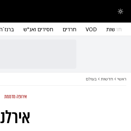
החלפת מצב תצוגה
חדשות
VOD
חרדים
חסידים ואנ"ש
ברנז´ה
ראשי
חדשות
בעולם
אירופה מדממת
אירלנ