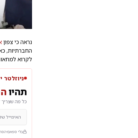
נראה כי צפון
א
החברתיות, כאש
לקרוא למחאות 
ניוזלטר י
תהיו
הר
כל מה שצריך ל
בלי ספאם
הסרה