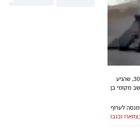
הכל החל ביום שני בלילה, ברחוב מגורים שקט בצפון בלפסט. גבר סודני בן 30, שהגיע
קף בסכין מטבח תושב מקומי בן
ומנסה לערוף
ווארו ובגבו.