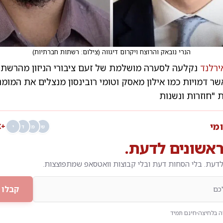
הנרי נובאק והרוצח ויקרום דיגווה
(
צילום: רשתות חברתיות
)
ירלנד
נקלעה לסערה מושלמת של זעם ציבורי הניזון מהרשתו
ר דמויות כמו אילון מאסק וטומי רובינסון מנצלים את המומנ
"חוזרות ונשנות
ומי
+68K
ש
מ
ד
י
אשונים לדעת.
דעת. בלי הסחות דעת ובלי קבוצות וואטסאפ שמתפוצצות.
קבלו 
 בלחיצה
חינם תמיד