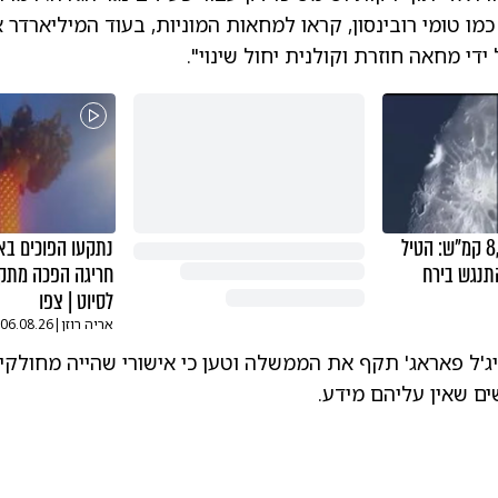
 כמו טומי רובינסון, קראו למחאות המוניות, בעוד המיליארדר 
 ידי מחאה חוזרת וקולנית יחול שינוי".
במהירות של 8,700 קמ"ש: הטיל
נתקעו הפוכים באו
תנגש בירח
חריגה הפכה מתק
לסיוט | צפו
אריה רוזן
|
06.08.26
יג'ל פאראג' תקף את הממשלה וטען כי אישורי שהייה מחולקים
ים שאין עליהם מידע.