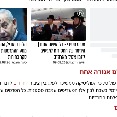
מטוס חסידי - בלי אישה אחת |
הליכוד מוביל, הח
היוזמה של החסידות למגיעים
מסע ההתרסקות ש
ל'זמן אלול' מארה"ב
סקר בחירות
חיים רוזנבוים
|
09.08.26
כיכר השבת
|
9.08.26
לם אגודה אחת
וליטי. כי הפוליטיקה ממשיכה לפלג בין ציבור ה
חרדים
לדבר 
מל בשבת לבין אלו המעדיפים עניבה ססגונית. כל הפרטים על 
פלגות החרדיות.