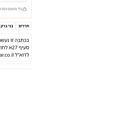
בלי ספאם
הסרה
חרדים
בני ברק
בכתבה זו נעשה
סעיף 27א לחוק זכות יוצרים. אם הנכם בעלי הזכויות שלחו הודעה על כך בצירוף
לדוא"ל
r.co.il