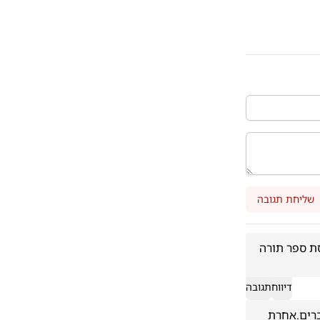
שליחת תגובה
מאוד קל למעט במילים ולכתוב אשה גללה ספר תורה, תצמדו לעובדות! היה כנסת ספר תורה 
דיווח
תגובה
זאת אומרת לא היית תפילה שאישה השתתפה בסדר גלילית ספר תורה מול גברים.אחרת 