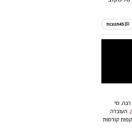
45
תגובות
10
1
צפו בתכנית המלאה
| צילום:
עריכה: ידידיה כהן | ה
רבה. מי
. העובדה
קפות קודמות