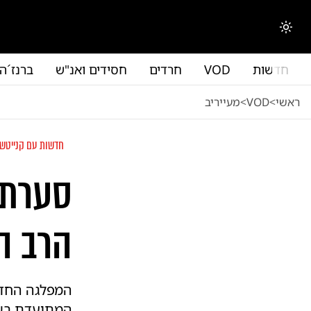
לג לתוכן הראשי
החלפת מצב תצוגה
חדשות
VOD
חרדים
חסידים ואנ"ש
ברנז´ה
ראשי
<
VOD
<
מעייריב
חדשות עם קנייטש
סערת 
הרב ה
המפלגה החדש
המתועדת בשכ