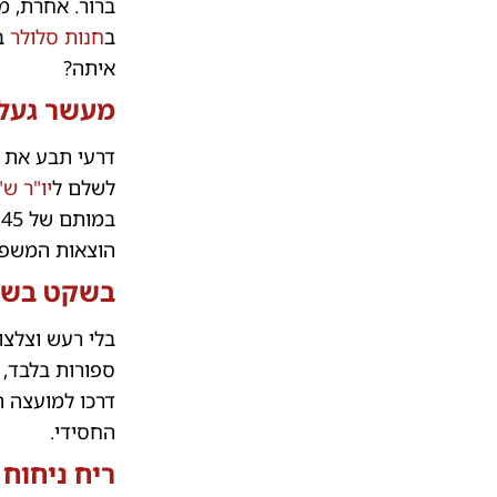
ברור. אחרת, מ
ב
חנות סלולר
ב
איתה?
מעשר געל
לשלם ל
יו"ר ש
במותם של 45 קדושי מירון.
הוצאות המשפט.
בשקט בש
בלי רעש וצלצו
ספורות בלבד,
דרכו למועצה ה
החסידי.
ריח ניחוח