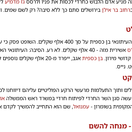
ה מניע אדם הלבוש כחרדי לכסות את פניו ולרסס
גז מדמיע
לע
רחוב בר אילן
בירושלים סתם כך ללא סיבה? רק לשם שמים. 
ט
דרעי תבע את העיתונאי בן כספית על סך 400 אלף שקלים. השופ
"ס
אשירית מזה - 40 אלף שקלים. לא רע. הסיבה: העיתונא
בן כספית
אגב, ייפרד מ-20 אלף שקלים נוספי
 נייס.
קט
לים ותוך התעלמות מרעשי הרקע הפוליטיים עליהם דיווחנו לכ
 עשה סגן השר החרדי לפיתוח חרדי במשרד ראש הממשלה
או
מקומית בשומרון -
עמנואל
, שם הוא התחייב להמשיך לקדם א
 - מנחה להשם