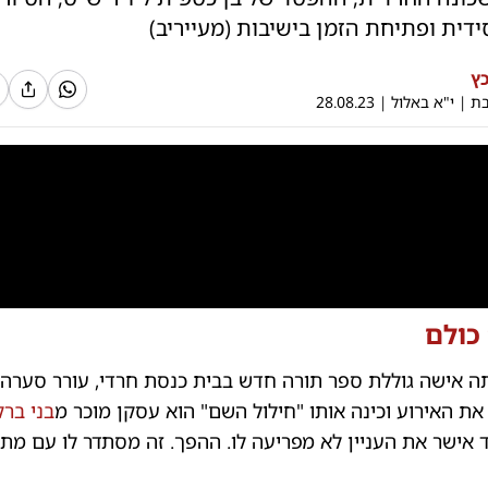
ית ופתיחת הזמן בישיבות (מעייריב)
ץ
בת
|
י"א באלול
|
28.08.23
0:00
/
9:09
0
כולם
תה אישה גוללת ספר תורה חדש בבית כנסת חרדי, עורר סערה 
ת האירוע וכינה אותו "חילול השם" הוא עסקן מוכר מ
בני ברק
 אישר את העניין לא מפריעה לו. ההפך. זה מסתדר לו עם מת