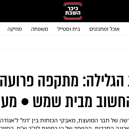
אוכל ומתכונים
בית וסטייל
משפחה
מוזיקה
הגלילה: מתקפה פרועה 
חשוב מבית שמש • מעיי
ה של חבר המועצת, מאבקי הכוחות בין 'דגל' ל'אגודה'
ונה החרדית, ההפסד של בן כספית ליו"ר ש"ס, הסיור