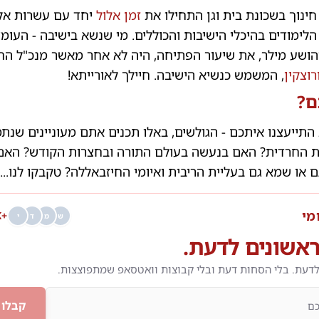
ינוך בשכונת בית וגן התחילו את
זמן אלול
יחד עם עשרות אלפ
לימודים בהיכלי הישיבות והכוללים. מי שנשא בישיבה - העומ
יהושע מילר, את שיעור הפתיחה, היה לא אחר מאשר מנכ"ל הח
רוצקין
, המשמש כנשיא הישיבה. חיילך לאורייתא!
ם?
התייעצנו איתכם - הגולשים, באלו תכנים אתם מעוניינים שנ
ית החרדית? האם בנעשה בעולם התורה ובחצרות הקודש? האם 
 או שמא גם בעליית הריבית ואיומי החיזבאללה? טקבקו לנו...
מי
+68K
ש
מ
ד
י
אשונים לדעת.
לדעת. בלי הסחות דעת ובלי קבוצות וואטסאפ שמתפוצצות.
קבלו 