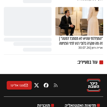
"התפללתי שהיא לא תסתכל למטה" |
זה מה שקרה בלובי רגע לפני הפגישה
אריה רוזן
|
30.07.26
עוד ב
מעייריב
:
פנו אלינו
RSS
X
פייסבוק
חדשות ואקטואליה
תוכניות