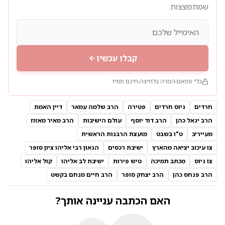
שמתפוצצות.
קבלו עכשיו
בלי ספאם
הסרה בלחיצה
חינם תמיד
חרדים
גיוס חרדים
פטירה
הרב שלמה עמאר
דיין האמת
הרב יגאל כהן
הרב דוד יוסף
עולם הישיבות
הרב מאיר מאזוז
מעייריב
ט"ו בשבט
מועצת הרבנות הראשית
צו עיכוב יציאה מהארץ
ישיבת רכסים
הגאון רבי אליהו ציון סופר
צו גיוס
מכתב תמיכה
טיש פירות
ישיבת לב אליהו
קול אליהו
הרב פנחס כהן
הרב יצחק סופר
הרב חיים מנחם בקשט
האם הכתבה עניינה אותך?