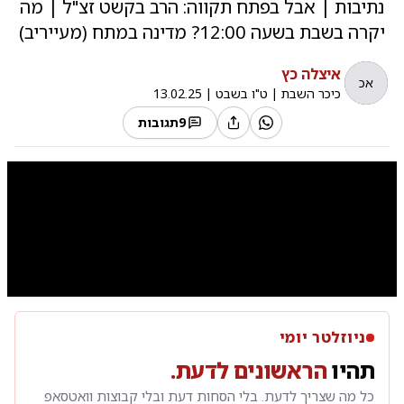
נתיבות | אבל בפתח תקווה: הרב בקשט זצ"ל | מה
יקרה בשבת בשעה 12:00? מדינה במתח (מעייריב)
איצלה כץ
אכ
כיכר השבת
|
ט"ו בשבט
|
13.02.25
9
תגובות
0:00
/
7:19
10
10
ניוזלטר יומי
תהיו
הראשונים לדעת.
כל מה שצריך לדעת. בלי הסחות דעת ובלי קבוצות וואטסאפ