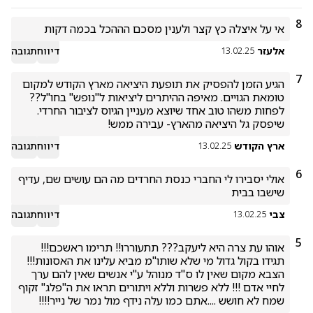
8
אי על איצלה כץ קצר ולענין מסכם הההכל בכמה דקות
אלעזר
דיווח
תגובה
13.02.25
7
הגיע הזמן להפסיק את תופעת היציאה מארץ הקודש למקום 
טומאת הגויים. מאיפה ההיתרים ליציאות ל"נופש" בחו"ל?? 
לפחות משהו טוב אחד שיוצא מעניין הגיוס לציבור החרדי. 
שיפסק גל היציאה מהארץ- עבירה ממש!
ארץ הקודש
דיווח
תגובה
13.02.25
6
אולי יסבירו לי החברי כנסת החרדים מה הם עושים שם, עדיף 
שישבו בבית
צבי
דיווח
תגובה
13.02.25
5
אוהו עת צרה היא ליעקב??? תתעוררו!! תרימו ראשכם!!! 
תגידו בקול גדול מי שלא שותו"מ מביא עלינו את האסונות!!! 
הצבא מקום שאין לו ס"ד מנוהל ע"י אנשים שאין להם ערך 
לחיי אדם !!! ללא פשרות וללא ויתורים תראו את ה"פלג" זקוף 
שמח לא חושש ....אתם כמו עלה נידף מול נמר של נייר!!!! 