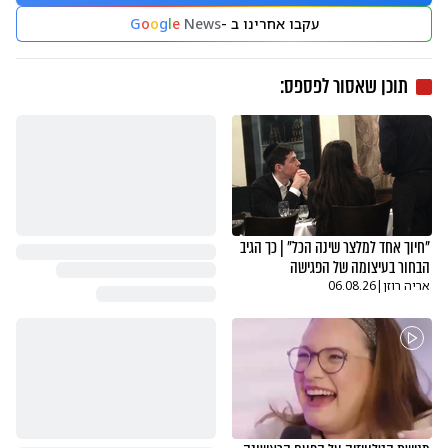
עקבו אחרינו ב -
News
e
l
g
o
o
G
תוכן שאסור לפספס:
"חיוך אחד למלצר שינה הכל" | כך הגיב
הבחור בעיצומה של הפגישה
אריה רוזן
|
06.08.26