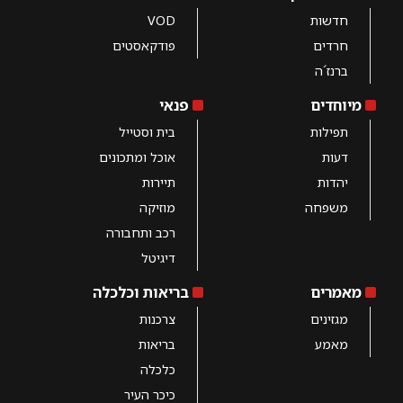
חדשות
VOD
חרדים
פודקאסטים
ברנז´ה
מיוחדים
פנאי
תפילות
בית וסטייל
דעות
אוכל ומתכונים
יהדות
תיירות
משפחה
מוזיקה
רכב ותחבורה
דיגיטל
מאמרים
בריאות וכלכלה
מגזינים
צרכנות
מאמע
בריאות
כלכלה
כיכר העיר