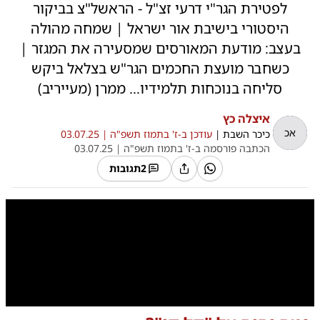
לפטירת הגר"י דרעי זצ"ל - הראשל"צ בביקור
היסטורי בישיבת אור ישראל | שמחה מהולה
בעצב: מודעת המאורסים שמסעירה את המגזר |
כשחבר מועצת החכמים הגר"ש בצלאל ביקש
סליחה בנוכחות תלמידיו... ממרן (מעייריב)
איצלה כץ
אכ
כיכר השבת
|
עודכן ב-
ז' בתמוז תשפ"ה |
03.07.25
הכתבה פורסמה ב-
ז' בתמוז תשפ"ה |
03.07.25
2
תגובות
0:00
/
10:34
10
10