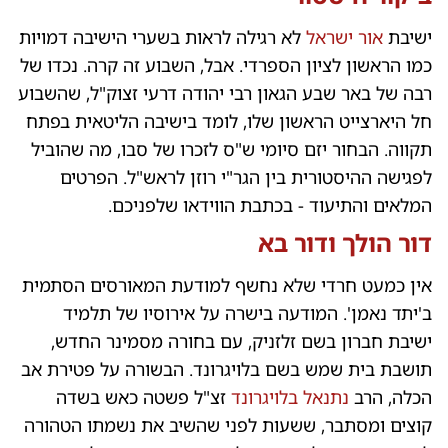
ישיבת
אור ישראל
לא רגילה לראות בשערי הישיבה דמויות
כמו הראשון לציון הספרדי. אבל, השבוע זה קרה. נכדו של
רבה של באר שבע הגאון רבי יהודה דרעי זצוק"ל, שהשבוע
חל היארצייט הראשון שלו, לומד בישיבה הליטאית בפתח
תקווה. הבחור יזם סיומי ש"ס לזכרו של סבו, מה שהוביל
לפגישה ההיסטורית בין הגר"י רוזן לראש"ל. הפרטים
המלאים והתיעוד - בכתבת הווידאו שלפניכם.
דור הולך ודור בא
אין כמעט חרדי שלא נחשף למודעת המאורסים הסתמית
ב'יתד נאמן'. המודעה בישרה על אירוסיו של תלמיד
ישיבת חברון בשם זלזניק, עם בחורה מסמינר החדש,
תושבת בית שמש בשם בלויגרונד. הבשורה על פטירת אב
הכלה, הרב
נתנאל בלויגרונד
זצ"ל פשטה כאש בשדה
קוצים ומסתבר, ששעות לפני שהשיב את נשמתו הטהורה