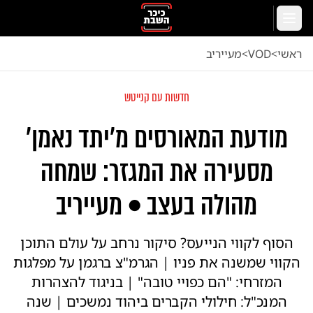
לג לתוכן הראשי
תפריט
ראשי
<
VOD
<
מעייריב
חדשות עם קנייטש
מודעת המאורסים מ'יתד נאמן'
מסעירה את המגזר: שמחה
מהולה בעצב • מעייריב
הסוף לקווי הנייעס? סיקור נרחב על עולם התוכן
הקווי שמשנה את פניו | הגרמ"צ ברגמן על מפלגות
המזרחי: "הם כפויי טובה" | בניגוד להצהרות
המנכ"ל: חילולי הקברים ביהוד נמשכים | שנה