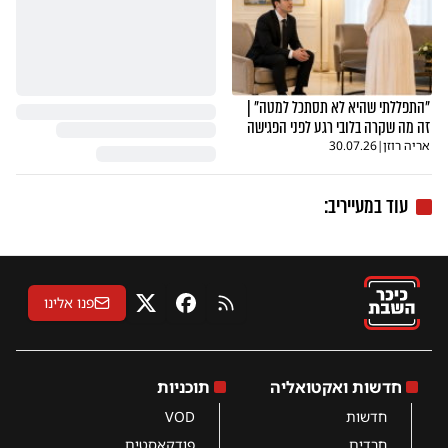
"התפללתי שהיא לא תסתכל למטה" |
זה מה שקרה בלובי רגע לפני הפגישה
אריה רוזן
|
30.07.26
עוד במעייריב:
פנו אלינו
RSS
פייסבוק
X
חדשות ואקטואליה
תוכניות
חדשות
VOD
חרדים
פודקאסטים