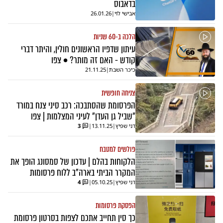
בדאבוס
אבישי לוי
|
26.01.26
הלכה ב-60 שניות
עיתון שדפיו הראשונים חולין, והיתר דברי
קודש - האם זה מותר? • צפו
כיכר השבת
|
21.11.25
צניחה חופשית
הפרסומת שהסתבכה: רכב סיני צנח במורד
"שביל גן העדן" לעיני המצלמות | צפו
דני שפיץ
|
13.11.25
|
3
פולשים למטבח
הלקוחות בהלם | עדכון של סמסונג הופך את
המקרר הביתי בארה"ב ללוח פרסומות
דני שפיץ
|
05.10.25
|
4
הפסקת פרסומות
כך סין תחייב אתכם לצפות בסרטון פרסומת