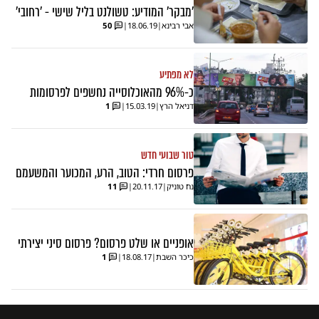
'מבקר' המודיע: טשולנט בליל שישי - 'רחובי'
אבי רבינא
|
18.06.19
|
50
לא מפתיע
כ-96% מהאוכלוסייה נחשפים לפרסומות
דניאל הרץ
|
15.03.19
|
1
טור שבועי חדש
פרסום חרדי: הטוב, הרע, המכוער והמשעמם
נח טוניק
|
20.11.17
|
11
אופניים או שלט פרסום? פרסום סיני יצירתי
כיכר השבת
|
18.08.17
|
1