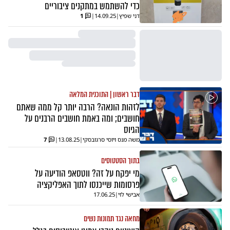
כדי להשתמש במתקנים ציבוריים
דני שפיץ
|
14.09.25
|
1
דבר ראשון | התוכנית המלאה
לזהות הונאה? הרבה יותר קל ממה שאתם
חושבים; ומה באמת חושבים הרבנים על
הגיוס
משה מנס ויוסי סרגובסקי
|
13.08.25
|
7
בתוך הסטטוסים
מי יפקח על זה? ווטסאפ הודיעה על
פרסומות שייכנסו לתוך האפליקציה
אבישי לוי
|
17.06.25
מחאה נגד תמונות נשים