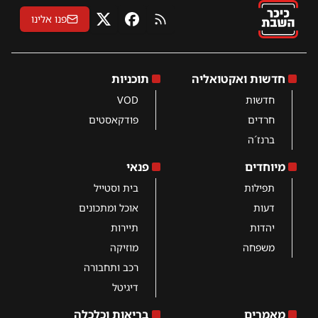
פנו אלינו
RSS
פייסבוק
X
חדשות ואקטואליה
תוכניות
חדשות
VOD
חרדים
פודקאסטים
ברנז´ה
מיוחדים
פנאי
תפילות
בית וסטייל
דעות
אוכל ומתכונים
יהדות
תיירות
משפחה
מוזיקה
רכב ותחבורה
דיגיטל
מאמרים
בריאות וכלכלה