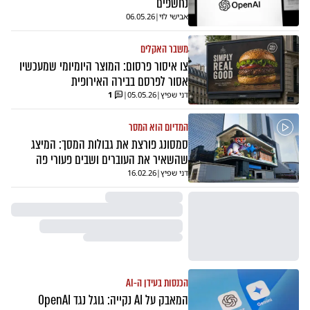
נחשפים
אבישי לוי
|
06.05.26
משבר האקלים
צו איסור פרסום: המוצר היומיומי שמעכשיו
אסור לפרסם בבירה האירופית
דני שפיץ
|
05.05.26
|
1
המדיום הוא המסר
סמסונג פורצת את גבולות המסך: המיצג
שהשאיר את העוברים ושבים פעורי פה
דני שפיץ
|
16.02.26
הכנסות בעידן ה-AI
המאבק על AI נקייה: גוגל נגד OpenAI