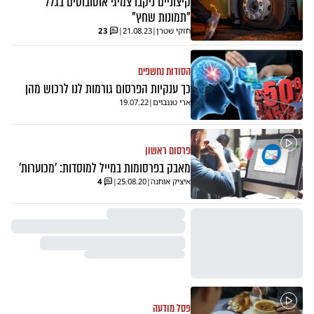
קיצוניים ניקבו צמיגי אוטובוסים בגלל
"תמונות שחץ"
חזקי שטרן
|
21.08.23
|
23
הסודות נחשפים
כך ענקיות הפרסום גורמות לנו לרכוש מהן
ארי טננבוים
|
19.07.22
פרסום ראשון
מאבק בפרסומות במייל למוסדות: 'מכוערות'
איציק אוחנה
|
25.08.20
|
4
פסל מודעה