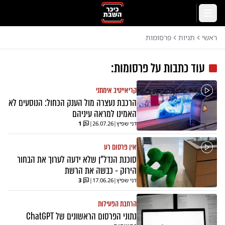
לג לתוכן הראשי
תפריט
ראשי
תגיות
פרסומות
עוד כתבות על
פרסומות
:
קריאייטיב אימתני
הרכבת נעצרה מול הענק הכחול: הנוסעים לא
האמינו למראה עיניהם
דני שפיץ
|
26.07.26
|
1
אין פרסום רע
סוכנת הנדל"ן שלא ידעה לערוך את הבחור
הירוק - כבשה את הרשת
דני שפיץ
|
17.06.26
|
3
הרחבת הפעילות
נתוני הפרסום הראשונים של ChatGPT