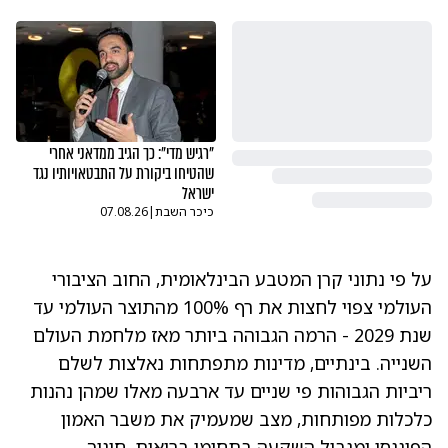
"רגיש מדי": כך הגיב ממדאני אחרי
שהטיחו ביקורת על התבטאויותיו נגד
ישראל
כיכר השבת
|
07.08.26
על פי נתוני קרן המטבע הבינלאומית, החוב הציבורי
העולמי צפוי לחצות את רף 100% מהתוצר העולמי עד
שנת 2029 - הרמה הגבוהה ביותר מאז מלחמת העולם
השנייה. בינתיים, מדינות מתפתחות נאלצות לשלם
ריביות הגבוהות פי שניים עד ארבעה מאלו שמהן נהנות
כלכלות מפותחות, מצב שמעמיק את משבר האמון
הפיננסי ומגביל השקעה בתחומי בריאות, חינוך