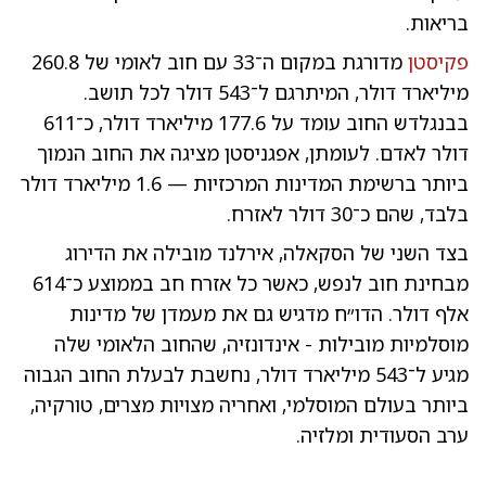
בריאות.
פקיסטן
מדורגת במקום ה־33 עם חוב לאומי של 260.8
מיליארד דולר, המיתרגם ל־543 דולר לכל תושב.
בבנגלדש החוב עומד על 177.6 מיליארד דולר, כ־611
דולר לאדם. לעומתן, אפגניסטן מציגה את החוב הנמוך
ביותר ברשימת המדינות המרכזיות — 1.6 מיליארד דולר
בלבד, שהם כ־30 דולר לאזרח.
בצד השני של הסקאלה, אירלנד מובילה את הדירוג
מבחינת חוב לנפש, כאשר כל אזרח חב בממוצע כ־614
אלף דולר. הדו״ח מדגיש גם את מעמדן של מדינות
מוסלמיות מובילות - אינדונזיה, שהחוב הלאומי שלה
מגיע ל־543 מיליארד דולר, נחשבת לבעלת החוב הגבוה
ביותר בעולם המוסלמי, ואחריה מצויות מצרים, טורקיה,
ערב הסעודית ומלזיה.