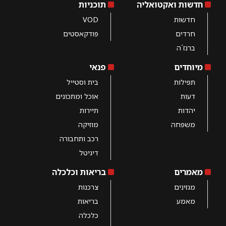
חדשות ואקטואליה
תוכניות
חדשות
VOD
חרדים
פודקאסטים
ברנז´ה
מיוחדים
פנאי
תפילות
בית וסטייל
דעות
אוכל ומתכונים
יהדות
תיירות
משפחה
מוזיקה
רכב ותחבורה
דיגיטל
מאמרים
בריאות וכלכלה
מגזינים
צרכנות
מאמע
בריאות
כלכלה