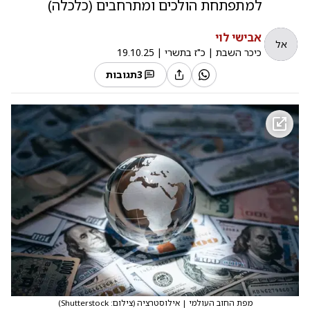
למתפתחת הולכים ומתרחבים (כלכלה)
אבישי לוי
אל
כיכר השבת
|
כ"ז בתשרי
|
19.10.25
3
תגובות
מפת החוב העולמי | אילוסטרציה
(
צילום: Shutterstock
)