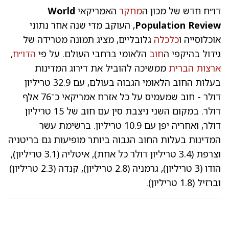
דו״ח חדש של מכון ה
מחקר
האמריקאי
World
Population Review
, העוקב מדי שנה אחר נתוני
אוכלוסייה ו
כלכלה
גלובליים, מציג תמונה מטרידה של
גידול בהיקפי ה
חוב
הלאומי ברחבי העולם. על פי
הדו״ח
,
ארצות הברית
ממשיכה להוביל את דירוג המדינות
בעלות החוב הלאומי הגבוה בעולם, עם 32.9 טריליון
דולר - חוב שמעמיס על כל אזרח אמריקאי כ־76 אלף
דולר. במקום השני ניצבת סין עם חוב של 15 טריליון
דולר, ואחריה יפן עם 10.9 טריליון. ברשימת עשר
המדינות בעלות החוב הגבוה ביותר מופיעות גם בריטניה
וצרפת (3.4 טריליון דולר כל אחת), איטליה (3.1 טריליון),
הודו (3 טריליון), גרמניה (2.8 טריליון), קנדה (2.3 טריליון)
וברזיל (1.8 טריליון).