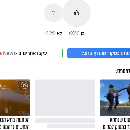
כן
(
%)
90
לא
(
%)
10
ותנו כמקור מועדף בגוגל
עקבו אחרינו ב -
News
e
לפספס:
 סוס שנתקע
הפתעה בתא הכפפ
ר במסוק למקום
הנחשים נדהמה ממ