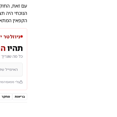
עם זאת, החוקר
הנוכחי היה תצ
הקפאין המתאי
ניוזלטר י
תהיו
הר
כל מה שצריך ל
בלי ספאם
הסרה
בריאות
מחקר