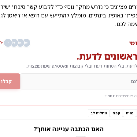
ים מציינים כי נדרש מחקר נוסף כדי לקבוע קשר סיבתי ישיר
פיתי באופיו. בינתיים, מומלץ להתייעץ עם רופא או דיאטן לג
מה לכם.
ומי
+68K
ש
מ
ד
י
אשונים לדעת.
דעת. בלי הסחות דעת ובלי קבוצות וואטסאפ שמתפוצצות.
קבלו 
 בלחיצה
חינם תמיד
מוות
קפה
מחלות לב
האם הכתבה עניינה אותך?