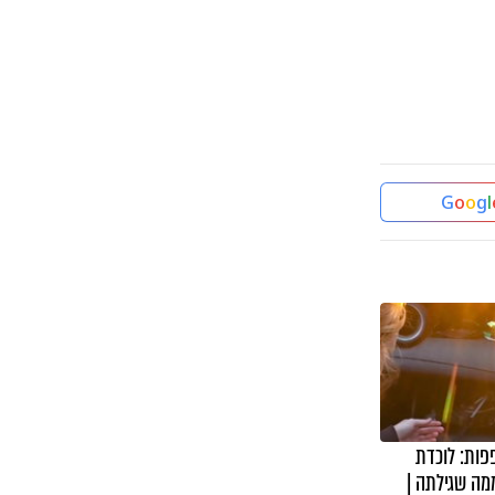
G
o
o
g
l
ות: לוכדת
ה שגילתה |