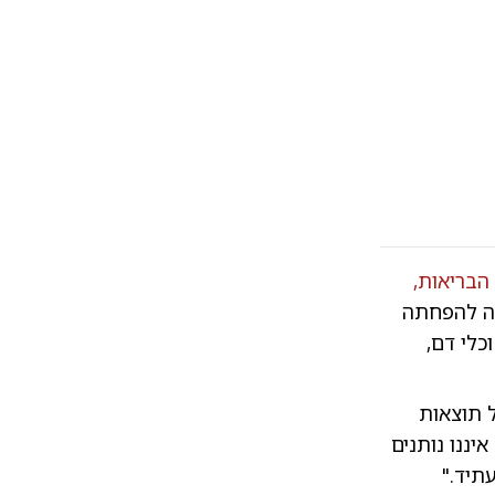
הבריאות,
ות הבוקר בלבד (בין 4:00 ל-11:59) קשורה להפחתה
כלי דם,
 תוצאות
יננו נותנים
תיד."