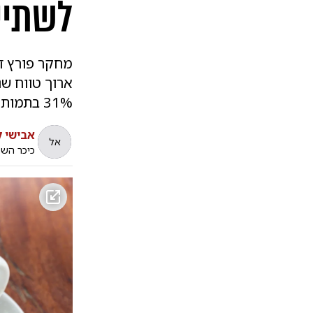
לשתיי
מחקר פורץ ד
ארוך טווח ש
31% בתמותה ממחלות לב וכלי דם (בריאות)
אבישי ל
אל
כיכר הש