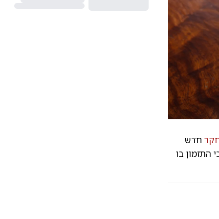
קר
חדש
 העת European Heart Journal חושף כי התזמון בו