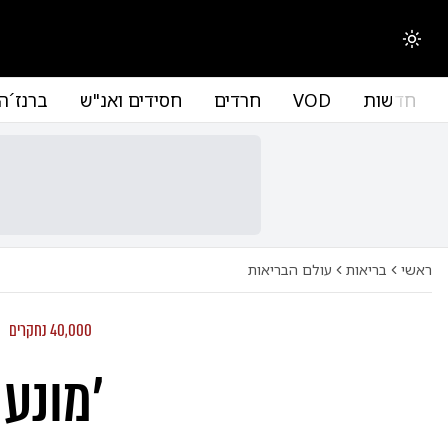
החלפת מצב תצוגה
חדשות
VOD
חרדים
חסידים ואנ"ש
ברנז´ה
ראשי
בריאות
עולם הבריאות
40,000 נחקרים
'מונע 