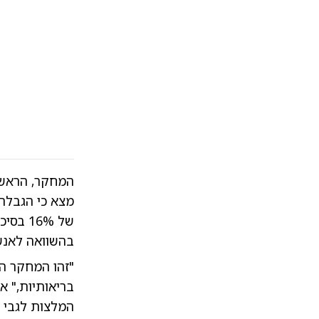
המחקר, הראשו
של 16% בסיכון ל
בהשוואה לאנש
"זהו המחקר ה
בריאותיות," אמ
המלצות לגבי ת