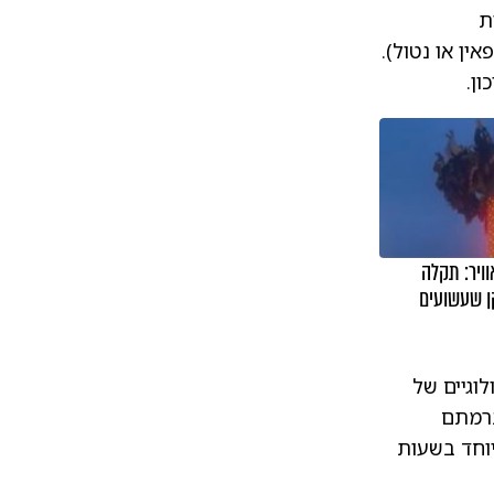
נות
ין או נטול).
ן.
ויר: תקלה
ן שעשועים
וגיים של
ברמתם
וחד בשעות