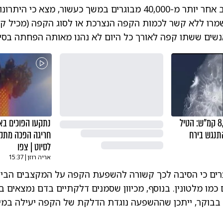
המחקר, שעקב אחר יותר מ-40,000 מבוגרים במשך כעשור, מצא כי היתרו
מרו ללא קשר לכמות הקפה הנצרכת או לסוג הקפה (מכיל קפא
שים ששתו קפה לאורך כל היום לא נהנו מאותה הפחתה בסיכו
במהירות של 8,700 קמ"ש: הטיל
נתקעו הפוכים באו
תנגש בירח
חריגה הפכה מתק
לסיוט | צפו
אריה רוזן
|
15:37
ים כי הסיבה לכך קשורה להשפעת הקפה על המקצבים הביול
ם כמו מלטונין. בנוסף, מכיוון שסמנים דלקתיים בדם נמצאים 
 בבוקר, ייתכן שההשפעה נוגדת הדלקת של הקפה יעילה במי