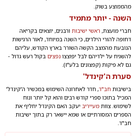
מהממוצע בשוק.
השנה - יותר מתמיד
חברי מועצת,
ראשי ישיבות
ורבנים, יוצאים בקריאה
דחופה להורי הילדים, כי השנה במיוחד, לאור הרגישות
הנובעת מהמצב הקשה השורר בארץ הקודש, עליהם
להשגיח על ילדיהם לבל יפוצצו
נפצים
בקול רעש גדול -
גם לא פיקות (קפצונים בלע"ז).
סערת ה'
קינדל
'
בישיבות
חב"ד
, חדר לאחרונה השימוש במכשיר ה'קינדל'
המכיל בתוכו ספרי קודש רבים והוא קל יותר ונוח
לשימוש. צוות
מעייריב
יעקב האם הקינדל יחליף את
הספרים המסורתיים או שמא יישאר רק בתוך ישיבות
חב"ד.