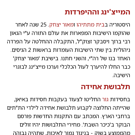
ה
מייצ'ינג
וההיפרדות
היסטוריה ב
בית מתתיהו
ו
מאור יצחק
. 25 שנה לאחר
שהוקמו הישיבות המפארות את עולם התורה ע"י הגאון
רבי ברוך ויסבקר זצוק"ל, התקבלה ההחלטה על הפרדה
ניהולית בין שתי הישיבות העומדות בראשות 2 הגיסים.
האחד בנו של רה"י, והשני חתנו. בישיבת 'מאור יצחק'
כבר החלו להיערך לעול הכלכלי וערכו מייצ'ינג לבוגרי
הישיבה.
תלבושת אחידה
בחסידות
גור
החליטו לצעוד בעקבות חסידות באיאן,
שהייתה החלוצה לקבוע תלבושת אחידה לילדי הת"תים
ברחבי הארץ. המכתב עם התקנות החדשות פורסם
הבוקר ב'כיכר השבת'. מחירי התלבושות יהיו זולים
מהממוצע בשוק - בניגוד גמור לאיכות, שתהיה גבוהה