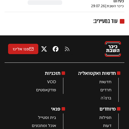
פטירתו
כיכר השבת
|
29.07.26
עוד ב
מעייריב
:
פנו אלינו
RSS
X
פייסבוק
חדשות ואקטואליה
תוכניות
חדשות
VOD
חרדים
פודקאסטים
ברנז´ה
מיוחדים
פנאי
תפילות
בית וסטייל
דעות
אוכל ומתכונים