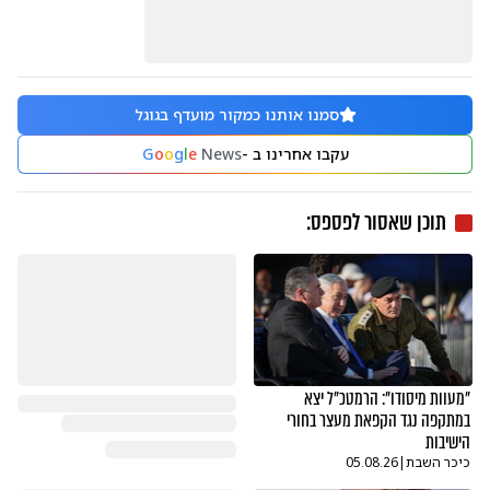
סמנו אותנו כמקור מועדף בגוגל
עקבו אחרינו ב -
News
e
l
g
o
o
G
תוכן שאסור לפספס:
"מעוות מיסודו": הרמטכ"ל יצא
במתקפה נגד הקפאת מעצר בחורי
הישיבות
כיכר השבת
|
05.08.26