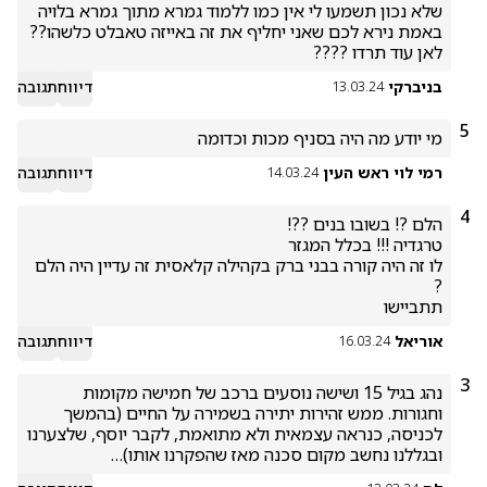
שלא נכון תשמעו לי אין כמו ללמוד גמרא מתוך גמרא בלויה 
לאן עוד תרדו ????
בניברקי
דיווח
תגובה
13.03.24
5
מי יודע מה היה בסניף מכות וכדומה
רמי לוי ראש העין
דיווח
תגובה
14.03.24
4
לו זה היה קורה בבני ברק בקהילה קלאסית זה עדיין היה הלם 
תתביישו 

אוריאל
דיווח
תגובה
16.03.24
3
נהג בגיל 15 ושישה נוסעים ברכב של חמישה מקומות 
וחגורות. ממש זהירות יתירה בשמירה על החיים (בהמשך 
לכניסה, כנראה עצמאית ולא מתואמת, לקבר יוסף, שלצערנו 
ובגללנו נחשב מקום סכנה מאז שהפקרנו אותו)…