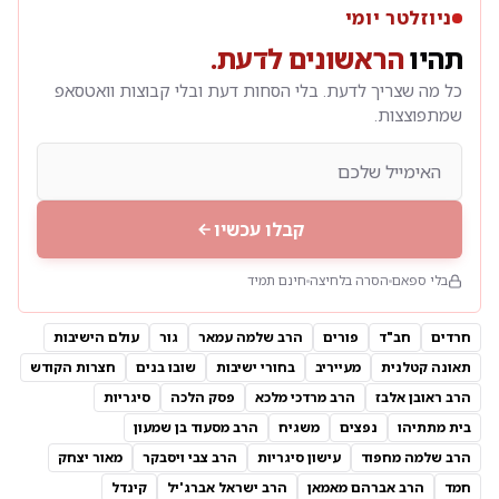
ניוזלטר יומי
תהיו
הראשונים לדעת.
כל מה שצריך לדעת. בלי הסחות דעת ובלי קבוצות וואטסאפ
שמתפוצצות.
קבלו עכשיו
בלי ספאם
הסרה בלחיצה
חינם תמיד
חרדים
חב"ד
פורים
הרב שלמה עמאר
גור
עולם הישיבות
תאונה קטלנית
מעייריב
בחורי ישיבות
שובו בנים
חצרות הקודש
הרב ראובן אלבז
הרב מרדכי מלכא
פסק הלכה
סיגריות
בית מתתיהו
נפצים
משגיח
הרב מסעוד בן שמעון
הרב שלמה מחפוד
עישון סיגריות
הרב צבי ויסבקר
מאור יצחק
חמד
הרב אברהם מאמאן
הרב ישראל אברג'יל
קינדל