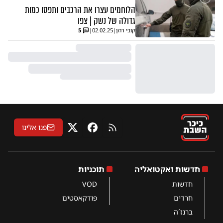
הלוחמים עצרו את הרכבים ותפסו כמות
גדולה של נשק | צפו
קובי רוזן
|
02.02.25
|
5
פנו אלינו
RSS
פייסבוק
X
חדשות ואקטואליה
תוכניות
חדשות
VOD
חרדים
פודקאסטים
ברנז´ה