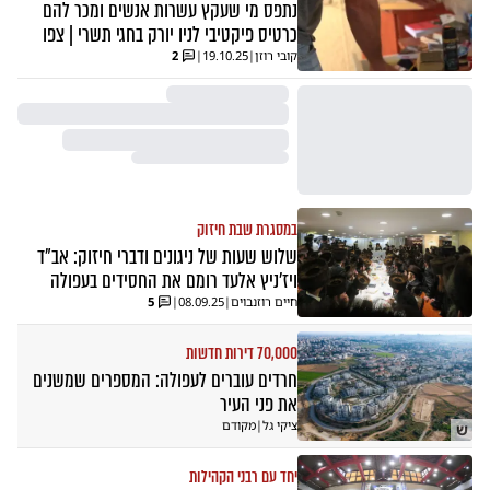
נתפס מי שעקץ עשרות אנשים ומכר להם
כרטיס פיקטיבי לניו יורק בחגי תשרי | צפו
קובי רוזן
|
19.10.25
|
2
במסגרת שבת חיזוק
שלוש שעות של ניגונים ודברי חיזוק: אב"ד
ויז'ניץ אלעד רומם את החסידים בעפולה
חיים רוזנבוים
|
08.09.25
|
5
70,000 דירות חדשות
חרדים עוברים לעפולה: המספרים שמשנים
את פני העיר
ציקי גל
|
מקודם
ש
יחד עם רבני הקהילות