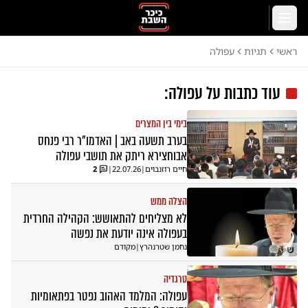
לג לתוכן הראשי
תפריט
ראשי
תגיות
עפולה
עוד כתבות על
עפולה
:
בימי בין המצרים
בערב תשעה באב | האדמו"ר רבי פנחס
אבוחצירא ריתק את תושבי עפולה
חיים רוזנבוים
|
22.07.26
|
2
הצלה ממש
לא מצליחים להתאושש: הקהילה החרדית
בעפולה אינה יודעת את נפשה
נחמן שטרנהרץ
|
מקודם
ש
טרגדיה
עפולה: המלמד האהוב נפטר בפתאומיות