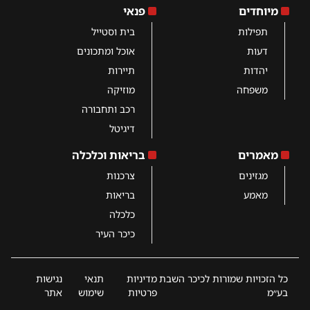
מיוחדים
פנאי
תפילות
בית וסטייל
דעות
אוכל ומתכונים
יהדות
תיירות
משפחה
מוזיקה
רכב ותחבורה
דיגיטל
מאמרים
בריאות וכלכלה
מגזינים
צרכנות
מאמע
בריאות
כלכלה
כיכר העיר
כל הזכויות שמורות לכיכר השבת
מדיניות
תנאי
נגישות
בע״מ
פרטיות
שימוש
אתר