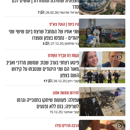
הצפונית שהולכת ומתחרדת | עושים לכם
סדר
ישראל פורטנוי
|
26.02.26
|
7
היו ביחד | הוטל צא"פ
שני אחיו של המחבל שרצח ביום שישי שני
יהודים - נתפסו בצפון ונעצרו
בני סולומון
|
27.12.25
|
3
נִקְמַת דַּם עֲבָדֶיךָ הַשָּׁפוּךְ
פיגוע רצחני בערב שבת: שמשון מרדכי ואביב
מאור הם שני היהודים שנטבחו על קידוש
השם בצפון
קובי רוזן
|
26.12.25
|
17
זהירות מונעת אסון
עפולה: פעוטות שיחקו בחנוכייה וגרמו
לשריפה; בנס ללא נפגעים
קובי אטינגר
|
15.12.25
הרבה חרדים נפלו