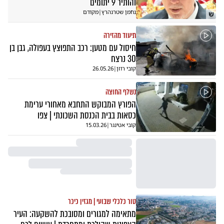
והותיר 9 יתומים
נחמן שטרנהרץ
|
מקודם
ש
תיעוד מהזירה
חיסול עם מטען: רכב התפוצץ בעפולה, גבן בן
30 נרצח
קובי רוזן
|
26.05.26
נשלף החוצה
הפורץ המבוקש התחבא מאחורי ערימת
כסאות בבית הכנסת השכונתי | צפו
קובי אטינגר
|
15.03.26
טור כלכלי שבועי | מגזין כיכר
מתאימה למגורים ומסובכת להשקעה: העיר