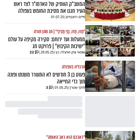
המשב"ק הוותיק של האדמו"ר לצד ראש
העיר חגגו את מסיבת החומש בעפולה
חיים רוזנבוים
|
01.07.25
"חֲזוּ, חֲזוּ, בָּנַי חֲבִיבַי" | חג מתן תורה
ממעלות ועד ירוחם: סקירה מקיפה על עולם
"ישיבות הקיבוץ" | פרויקט חג
שמאי צוק ואיצלה כץ
|
29.05.25
|
22
טרגדיה בעפולה
פעוט בן 3 חודשים לא התעורר משנתו ופונה
תוך כדי החייאה
חזקי שטרן
|
01.05.25
|
3
"כאבכם הוא כאב האומה"