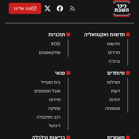
פנו אלינו
RSS
X
פייסבוק
חדשות ואקטואליה
תוכניות
חדשות
VOD
חרדים
פודקאסטים
ברנז´ה
מיוחדים
פנאי
תפילות
בית וסטייל
דעות
אוכל ומתכונים
יהדות
תיירות
משפחה
מוזיקה
רכב ותחבורה
דיגיטל
מאמרים
בריאות וכלכלה