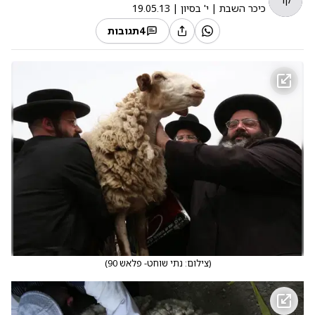
כיכר השבת
|
י' בסיון
|
19.05.13
4
תגובות
(
צילום: נתי שוחט- פלאש 90
)