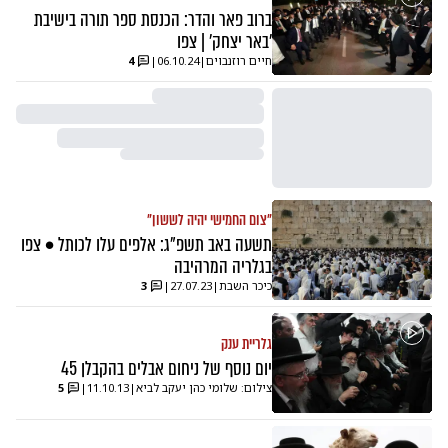
ברוב פאר והדר: הכנסת ספר תורה בישיבת
'באר יצחק' | צפו
חיים רוזנבוים
|
06.10.24
|
4
"צום החמישי יהיה לששון"
תשעה באב תשפ"ג: אלפים עלו לכותל • צפו
בגלריה המרהיבה
כיכר השבת
|
27.07.23
|
3
גלריית ענק
יום נוסף של ניחום אבלים בהקבלן 45
צילום: שלומי כהן יעקב לביא
|
11.10.13
|
5