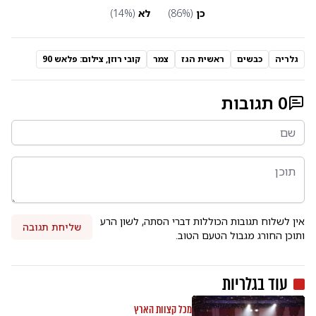
כן
(
%)
86
לא
(
%)
14
גלריה
כבשים
ראשית הגז
צמר
קובי רוזן, צילום: פלאש 90
0
תגובות
אין לשלוח תגובות הכוללות דברי הסתה, לשון הרע
שליחת תגובה
ותוכן החורג מגבול הטעם הטוב.
עוד ב
גלריות
מכל קצוות הארץ