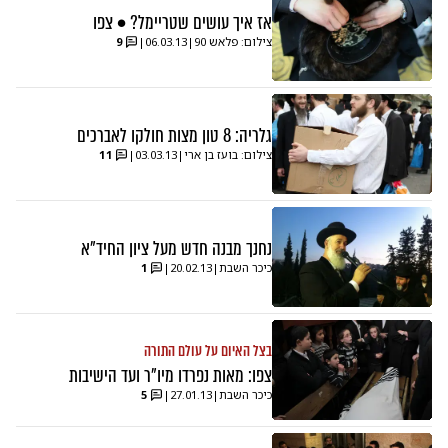
אז איך עושים שטריימל? • צפו
צילום: פלאש 90
|
06.03.13
|
9
גלריה: 8 טון מצות חולקו לאברכים
צילום: בועז בן ארי
|
03.03.13
|
11
נחנך מבנה חדש מעל ציון החיד"א
כיכר השבת
|
20.02.13
|
1
בצל האיום על עולם התורה
צפו: מאות נפרדו מיו"ר ועד הישיבות
כיכר השבת
|
27.01.13
|
5