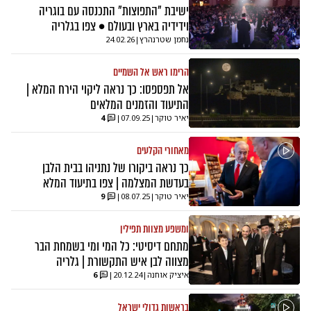
ישיבת "התפוצות" התכנסה עם בוגריה
וידידיה בארץ ובעולם • צפו בגלריה
נחמן שטרנהרץ
|
24.02.26
הרימו ראש אל השמיים
אל תפספסו: כך נראה ליקוי הירח המלא |
התיעוד והזמנים המלאים
יאיר טוקר
|
07.09.25
|
4
מאחורי הקלעים
כך נראה ביקורו של נתניהו בבית הלבן
בעדשת המצלמה | צפו בתיעוד המלא
יאיר טוקר
|
08.07.25
|
9
ומשפע מצוות תפילין
מתחם דיסיטי: כל המי ומי בשמחת הבר
מצווה לבן איש התקשורת | גלריה
איציק אוחנה
|
20.12.24
|
6
בראשות גדולי ישראל