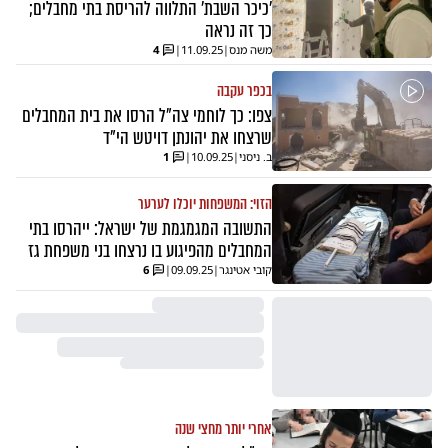
'כיכר השבת' התלווה להריסת בתי מחבלים;
כך זה נראה
משה מנס
|
11.09.25
|
4
בכפר עקבה
צפו: כך לוחמי צה"ל הרסו את בית המחבלים
שרצחו את יהונתן דויטש הי"ד
ב. ניסני
|
10.09.25
|
1
הזוי: המשפחות יוכלו לערער
התשובה המגמגמת של ישראל: ייהרסו בתי
המחבלים מהפיגוע בו נרצחו בני משפחת גז
קובי אטינגר
|
09.09.25
|
6
אחרי יותר מחצי שנה