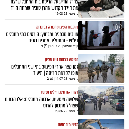
צה"ל הודיע על הריסת בית המחבל שרצח
את הילד הקדוש אהרן טוביה שמחה הי"ד
ב. ניסני
|
19.08.25
בעקבות הפיגוע הנורא בפונדוק
אויבים מבפנים ומבחוץ: הורסים בתי מחבלים
ביו"ש - ומחסלים אחרים בעזה
קובי אטינגר
|
17.07.25
|
1
הפיגוע בצומת גוש עציון
זמן קצר אחרי הפיגוע: בתי שני המחבלים
מופו לקראת הריסה | תיעוד
ב. ניסני
|
11.07.25
|
2
רצחו אזרחים, חיילים ושוטר
שלושה פיגועים, ארבעה מחבלים: אלו הבתים
שצה"ל מתכוון להרוס
ב. ניסני
|
23.06.25
מדיניות הרתעה