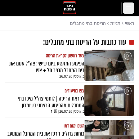
לג לתוכן הראשי
תפריט
ראשי
תגיות
הריסת בתי מחבלים
עוד כתבות על
הריסת בתי מחבלים
:
צעד ראשון לקראת הריסה
הפיגוע המזעזע ביום שישי: צה"ל אטם את
בית המחבל מכפר תל • צפו
ב. ניסני
|
26.07.26
צפו בתיעודים
לקראת הריסה | לוחמי צה"ל מיפו בתי
המחבלים מהפיגוע הרצחני בשומרון
ב. ניסני
|
26.07.26
|
1
השם יקום דמו
כוחות גדולים הרסו את בית המחבל המתועב