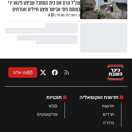
צה״ל הרס את בית המחבל שביצע פיגוע ירי
בצומת גיתי אבישר ופצע חיילים ואזרחים
ב. ניסני
|
19.06.25
|
3
פנו אלינו
RSS
פייסבוק
X
חדשות ואקטואליה
תוכניות
חדשות
VOD
חרדים
פודקאסטים
ברנז´ה