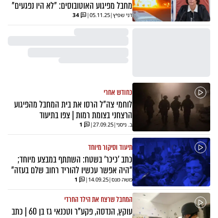
מחבל מפיגוע האוטובוסים: "לא היו נפגעים"
דני שפיץ
|
05.11.25
|
34
כחודש אחרי
לוחמי צה"ל הרסו את בית המחבל מהפיגוע
הרצחני בצומת רמות | צפו בתיעוד
ב. ניסני
|
27.09.25
|
1
תיעוד וסיקור מיוחד
כתב 'כיכר' בשטח: השתתף במבצע מיוחד;
"היה אפשר עכשיו להוריד רחוב שלם בעזה"
משה מנס
|
14.09.25
|
1
המחבל שרצח את הילד החרדי
עוקץ, הנדסה, פקע"ר וטכנאי גז בן 60 | כתב