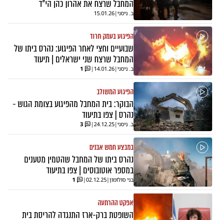
המחבל שרצח את אהרון כהן הי"ד
ב. ניסני
|
15.01.26
הפיגוע בעמק חרוד
שבועיים וחצי לאחר הפיגוע: נהרס ביתו של
המחבל שרצח שני ישראלים | תיעוד
ב. ניסני
|
14.01.26
|
1
הפיגוע המשולב
הבוקר: בית המחבל מהפיגוע בצומת הגוש -
נהרס | צפו בתיעוד
ב. ניסני
|
24.12.25
|
3
במבצע חמש אבנים
נהרס ביתו של המחבל שהטמין מטענים
במספר אוטובוסים | צפו בתיעוד
בני סולומון
|
02.12.25
|
1
אפקט ההרתעה
השופטת ברק-ארז התנגדה להריסת בית