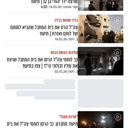
שרצח ילד יהודי בן 12 | תיעוד
קובי אטינגר
|
14.03.26
|
3
בכיר חמאס בג'נין
צה"ל הרס את בית המחבל שהביא למותם
של לוחם ואזרח | תיעוד
ב. ניסני
|
18.02.26
הפיגוע בצומת הגוש
כך לוחמי צה"ל הרסו את בית המחבל שרצח
את שליו זבולוני הי"ד | צפו בתיעוד
ב. ניסני
|
02.02.26
"סגירת מעגל"
תיעוד מחברון: כך הרסו לוחמי צה"ל את בית