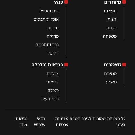
מיוחדים
פנאי
תפילות
בית וסטייל
דעות
אוכל ומתכונים
יהדות
תיירות
משפחה
מוזיקה
רכב ותחבורה
דיגיטל
מאמרים
בריאות וכלכלה
מגזינים
צרכנות
מאמע
בריאות
כלכלה
כיכר העיר
כל הזכויות שמורות לכיכר השבת
מדיניות
תנאי
נגישות
בע״מ
פרטיות
שימוש
אתר