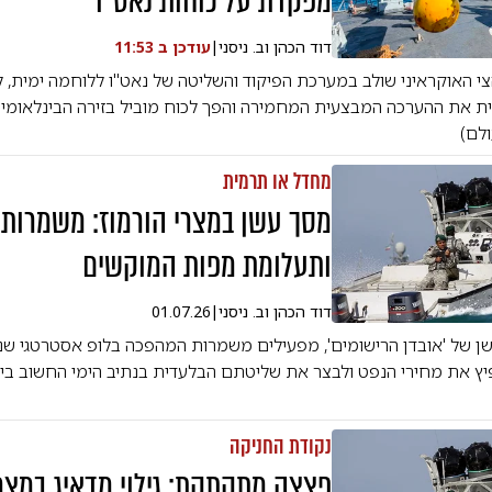
מפקדת על כוחות נאט"ו
דוד הכהן וב. ניסני
|
עודכן ב
11:53
צי האוקראיני שולב במערכת הפיקוד והשליטה של נאט"ו ללוחמה ימית,
ת את ההערכה המבצעית המחמירה והפך לכוח מוביל בזירה הבינלאומ
ולם)
מחדל או תרמית
מסך עשן במצרי הורמוז: משמרות
ותעלומת מפות המוקשים
דוד הכהן וב. ניסני
|
01.07.26
ן של 'אובדן הרישומים', מפעילים משמרות המהפכה בלופ אסטרטגי ש
ץ את מחירי הנפט ולבצר את שליטתם הבלעדית בנתיב הימי החשוב ביו
נקודת החניקה
פצצה מתקתקת: גילוי מדאיג במצר