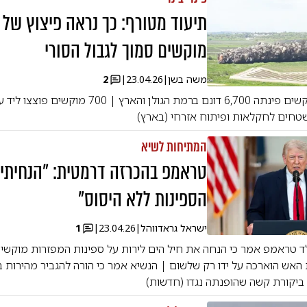
מוקשים סמוך לגבול הסורי
משה בשן
|
23.04.26
|
2
הרשות לפינוי מוקשים פינתה 6,700 דונם ברמת הגולן והארץ | 700 מוקש
טחים לחקלאות ופיתוח אזרחי (בארץ)
המתיחות לשיא
טראמפ בהכרזה דרמטית: "הנחיתי 
הספינות ללא היסוס"
ישראל גראדווהל
|
23.04.26
|
1
ד טראמפ אמר כי הנחה את חיל הים לירות על ספינות המפזרות מוקשים
אש הוארכה על ידו רק שלשום | הנשיא אמר כי הורה להגביר מהירות ב
ביקורת קשה שהופנתה נגדו (חדשות)