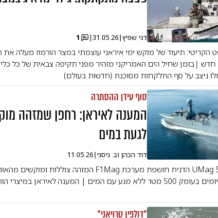
דני שפיץ
|
31.05.26
|
1
 הקריטי: תיעוד של מוקש ימי איראני עוצמתי במצר הורמוז מעלה את 
חדש |בזמן שחיל הים האמריקני מזהיר מפני תקיפה צבאית של כל כלי 
ולו ניצב על סף התלקחות מסוכנת (חדשות בעולם)
סוף עידן ההסתרה
המענה לאיראן: רחפן שמזהה מוק
לגעת במים
דוד הכהן וב. ניסני
|
11.05.26
חברת UMag Solutions הדנית חושפת מערכת F1Mag המזהה צוללות ו
מאפשרת גילוי איומים בעומק 500 מטר ללא מגע עם המים | המענה לאיראן במיצר
"דולפין טרויאני"