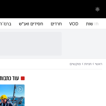
החלפת מצב תצוגה
חדשות
VOD
חרדים
חסידים ואנ"ש
ברנז´ה
ראשי
תגיות
מוקשים
עוד כתבות