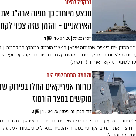
במקביל למצור
מבצע מיוחד: כך מפנה ארה"ב את
האיראניים - והזמן שזה צפוי לקח
יוסי נכטיגל
|
16.04.26
|
1
נוי המוקשים הימיים שהניחה איראן במצרי הורמוז במהלך המלחמה |
 בינה מלאכותית מתקדמים, המזהים עצמים חשודים בקרקעית ועל פני ה
ד לפינוי המוקש האחרון (חדשות)
מלחמה מתחת לפני הים
כוחות אמריקאים החלו בפירוק שד
מוקשים במצר הורמוז
דוד הכהן וב. ניסני
|
12.04.26
|
2
כוחות CENTCOM פתחו במבצע נרחב לפינוי מוקשים ימיים שהניחה איראן במצר הו
 חוצות את הנתיב הקריטי במטרה להכשיר מסלול שיט בטוח ולמנוע קרי
תקיפה והגנה)