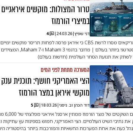
טרור המצולות: מוקשים איראניים 
במיצרי הורמוז
דני שפיץ
|
24.03.26
|
4
גורמי מודיעין אמריקאים מסרו לרשת CBS כי איראן פרסה לפחות תריסר מוקש
בנתיב השיט האסטרטגי ביותר בעולם | מדובר בדגמ
 לשתק את תנועת הסחר העולמית (חדשות בעולם)
המערכה מתחת לפני המים
הצי האמריקני חושף: תוכנית ענק 
מוקשי איראן במצר הורמוז
דוד הכהן וב. ניסני
|
18.03.26
|
5
מתחת לפני המים השקטים של
ת נתיבי השיט העולמיים. הצי האמריקני, חמוש בספינות עץ עתיקות ובט
מנהל כעת את אחת המערכות החשאיות והמורכבות ביותר בהיסטוריה הימ