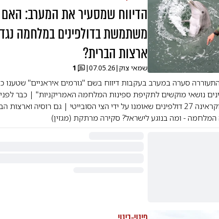
הדיווח שמסעיר את המערב: האם 
משתמשת בדולפינים במלחמה נגד
ארצות הברית?
שמאי צוק
|
07.05.26
|
1
עוררה סערה במערב בעקבות דיווח בשם "גורמים איראניים" שטענו כי 
איראן רכשה מאוקראינה 27 דולפינים שאומנו על ידי הצי הסובייטי | גם רוסיה וא
המלחמה - ומה בנוגע לישראל? סקירה מרתקת (מגזין)
פינוי-בינוי