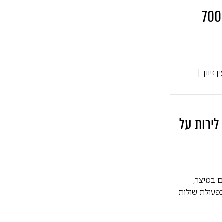
תיעוד מטורף: כך נראה פיצוץ של 700
ים פוצצו ליד עין זיוון |
לירות על
 במיצר,
פעולת שולות