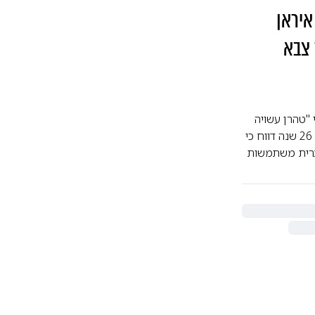
איראן
 צבא
"טהרן עשויה
להשתמש בדולפינים נושאי מוקשים לתקיפת ספינות המלחמה האמריקניות" | כבר לפני 26 שנה דווח כי
רצות הברית משתמשות