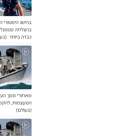
בהישג היסטורי ה
בהצלחה פנומנלי
כבדה ביותר (בע
מאחורי מסך העש
המעצמות, להקפי
(בעולם)