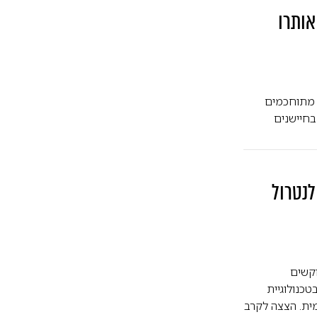
אותרו
ים ימיים מתוחכמים
י Maham 3 ו-Maham 7, המצוידים בחיישנים
לנטרול
 מצר הורמוז ממתין ארסנל איראני מפלצתי של 6,000 מוקשים
כנולוגיית
ית. הצצה לקרב