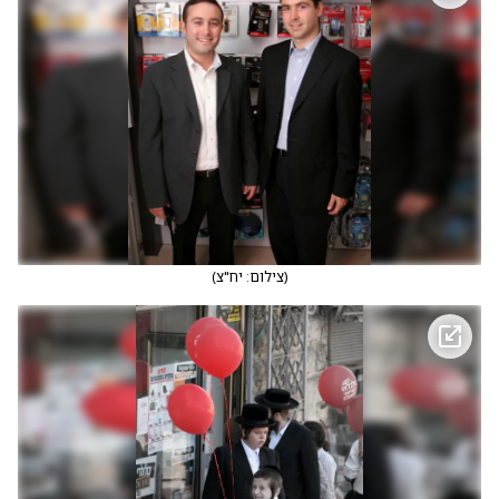
(
צילום: יח"צ
)