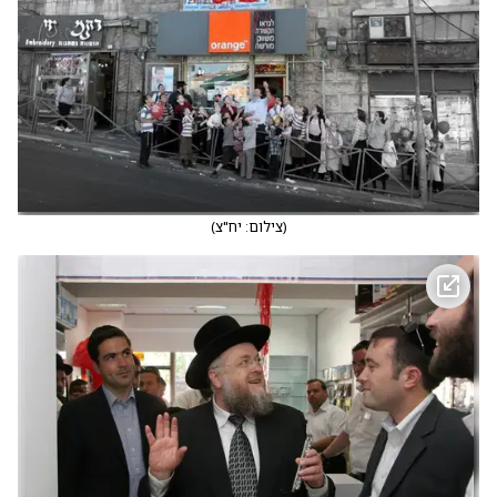
(
צילום: יח"צ
)