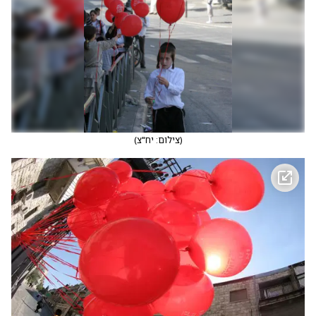
(
צילום: יח"צ
)