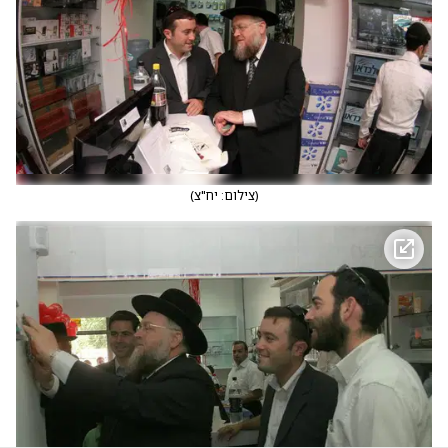
(
צילום: יח"צ
)