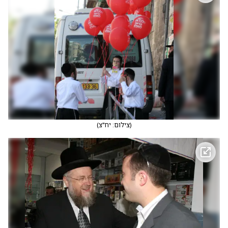
(
צילום: יח"צ
)