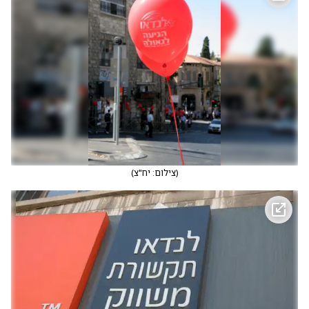
(
צילום: יח"צ
)