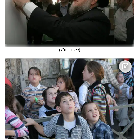
(
צילום: יח"צ
)