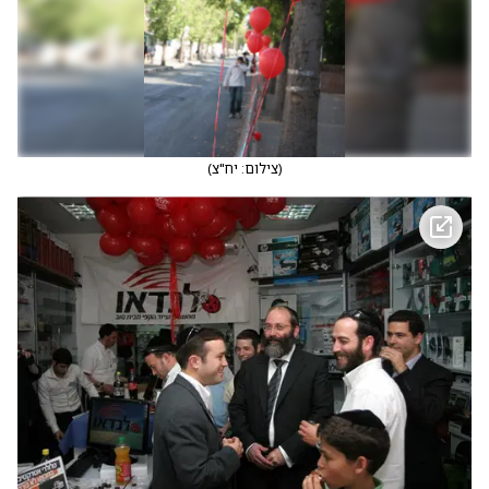
(
צילום: יח"צ
)