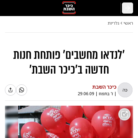
חזרה
ראשי
גלריות
'לנדאו מחשבים' פותחת חנות
חדשה ב'כיכר השבת'
כיכר השבת
כה
|
ז' בתמוז
|
29.06.09