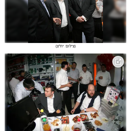
(
צילום: יח"צ
)