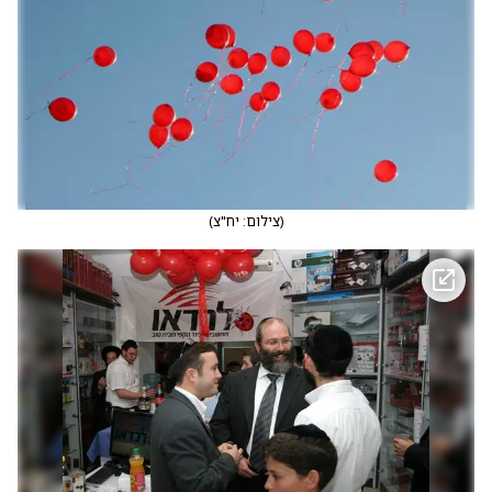
(
צילום: יח"צ
)