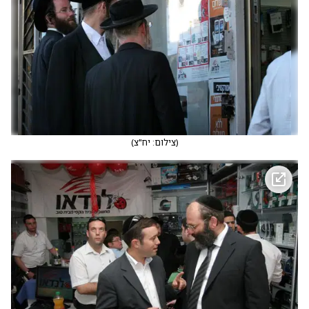
(
צילום: יח"צ
)