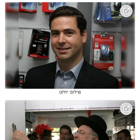
(
צילום: יח"צ
)