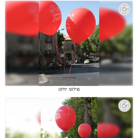
(
צילום: יח"צ
)