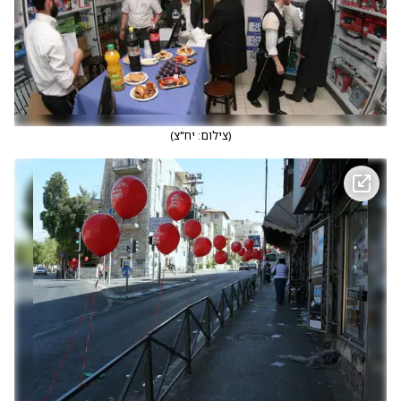
(
צילום: יח"צ
)