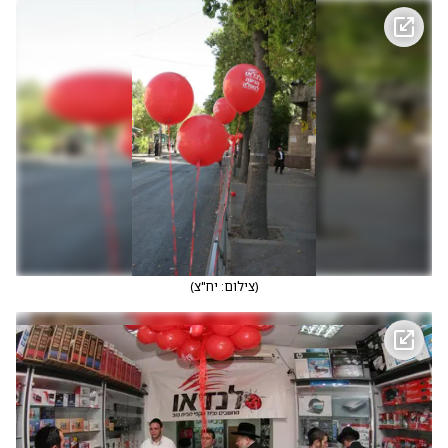
(
צילום: יח"צ
)