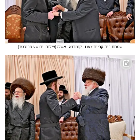
שמחת בית קריית צאנז - קומרנא - אשלג
(
צילום: יהושע פרוכטר
)