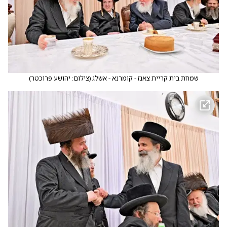
שמחת בית קריית צאנז - קומרנא - אשלג
(
צילום: יהושע פרוכטר
)