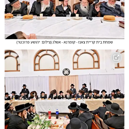
שמחת בית קריית צאנז - קומרנא - אשלג
(
צילום: יהושע פרוכטר
)