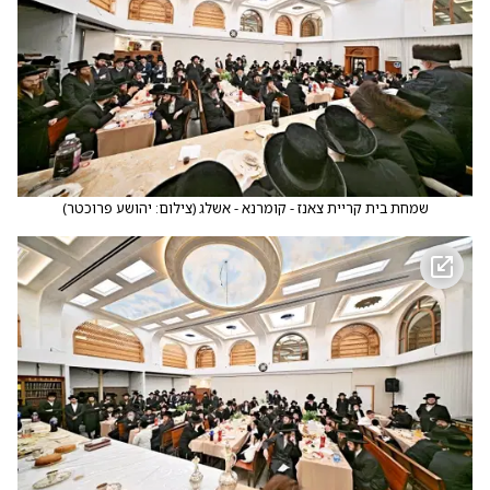
שמחת בית קריית צאנז - קומרנא - אשלג
(
צילום: יהושע פרוכטר
)