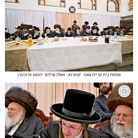
שמחת בית קריית צאנז - קומרנא - אשלג
(
צילום: יהושע פרוכטר
)