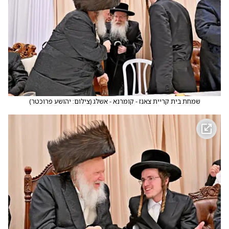
שמחת בית קריית צאנז - קומרנא - אשלג
(
צילום: יהושע פרוכטר
)