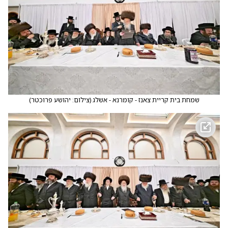
שמחת בית קריית צאנז - קומרנא - אשלג
(
צילום: יהושע פרוכטר
)