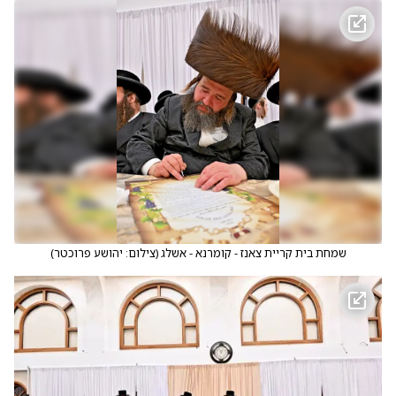
שמחת בית קריית צאנז - קומרנא - אשלג
(
צילום: יהושע פרוכטר
)