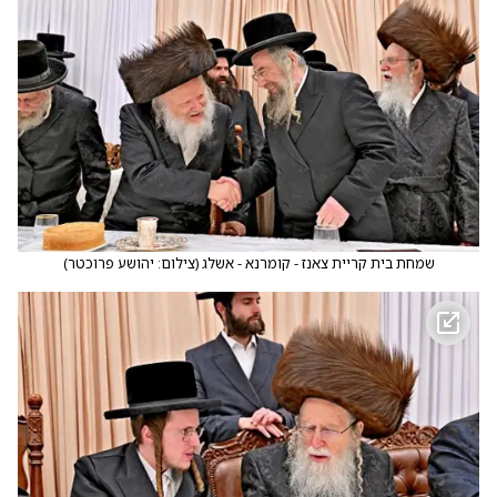
שמחת בית קריית צאנז - קומרנא - אשלג
(
צילום: יהושע פרוכטר
)