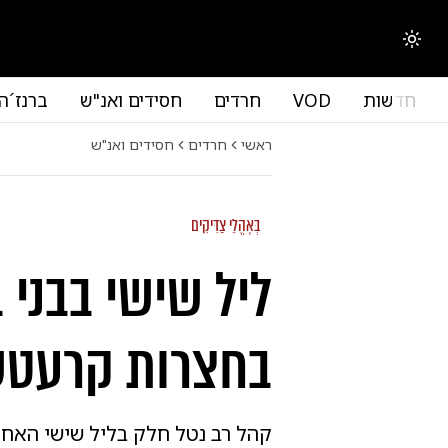
החלפת מצב תצוגה
חדשות
VOD
חרדים
חסידים ואנ"ש
ברנז´ה
ראשי
חרדים
חסידים ואנ"ש
בְּאָהֳלֵי צַדִּיקִים
ליל שישי בבני 
בחצרות קרעטשנ
קהל רב נטל חלק בליל שישי האחר