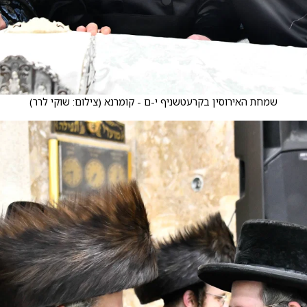
שמחת האירוסין בקרעטשניף י-ם - קומרנא
(
צילום: שוקי לרר
)