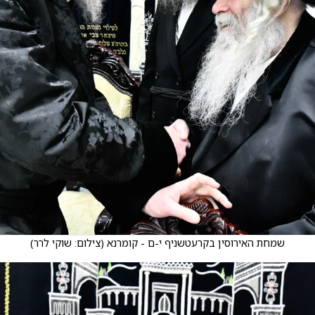
שמחת האירוסין בקרעטשניף י-ם - קומרנא
(
צילום: שוקי לרר
)