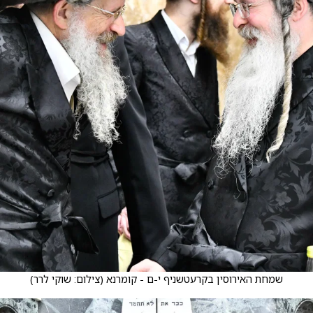
שמחת האירוסין בקרעטשניף י-ם - קומרנא
(
צילום: שוקי לרר
)