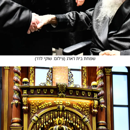
שמחת בית דארג
(
צילום: שוקי לרר
)