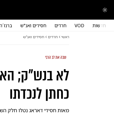
החלפת מצב תצוגה
חדשות
VOD
חרדים
חסידים ואנ"ש
ברנז´ה
ראשי
חרדים
חסידים ואנ"ש
שבה את לב הרבי
לא בנש"ק; האד
כחתן לנכדתו
מאות חסידי דאראג נטלו חלק השבו