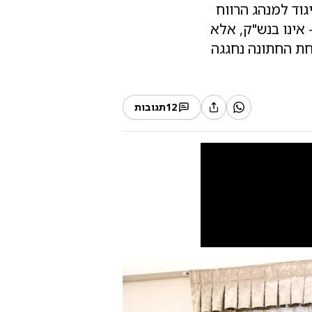
גוד למנהג הרווח
אינו בנש"ק, אלא
חת החתונה נחגגה
12
תגובות
10
10
שמחת בית דארג
| צילום:
צילום: שוקי לרר