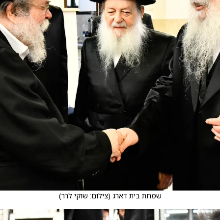
שמחת בית דארג
(
צילום: שוקי לרר
)