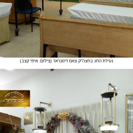
נעילת החג בחצה"ק צאנז ז'ימגראד
(
צילום: איתי קצב
)