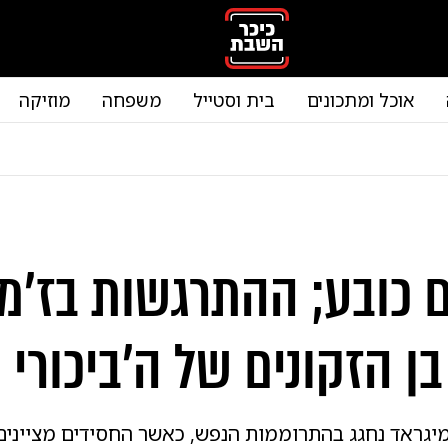
אוכל ומתכונים
בית וסטייל
משפחה
מוזיקה
 כובע; ההתרגשות בז'מ
 הזקונים של ה'ביכורי ח
מיגראד נחגג בהתרוממות הנפש, כאשר החסידים מציינים