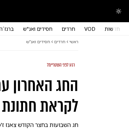
החלפת מצב תצוגה
חדשות
VOD
חרדים
חסידים ואנ"ש
ברנז´ה
ראשי
חרדים
חסידים ואנ"ש
רגע לפני השטריימל
החג האחרון עם
לקראת חתונת בן
חג השבועות בחצר הקודש צאנז ז'