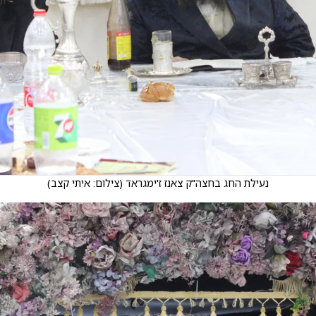
נעילת החג בחצה"ק צאנז ז'ימגראד
(
צילום: איתי קצב
)