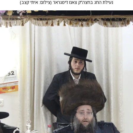
נעילת החג בחצה"ק צאנז ז'ימגראד
(
צילום: איתי קצב
)