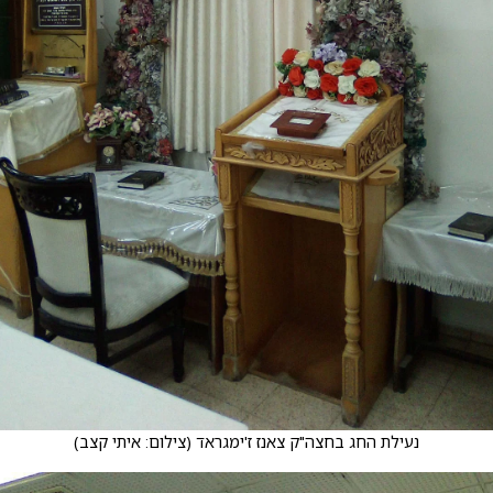
נעילת החג בחצה"ק צאנז ז'ימגראד
(
צילום: איתי קצב
)