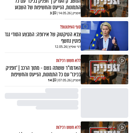
המשב"ק העריק | 'זופניק בכיכר' עם כל
התמונות, הנייעס והחשיפות של השבוע
זופניק
|
14.05.26
|
3
סוף העיתונות?
צבא הטיקטוק של אירופה: המבצע הסודי נגד
פוטין נחשף
דני שפיץ
|
12.05.26
ללא חשש רכילות
האדמו"ר ששתה גשם - מתוך הרכב | 'זופניק
בכיכר' עם כל התמונות, הנייעס והחשיפות
זופניק
|
07.05.26
|
14
ללא חשש רכילות