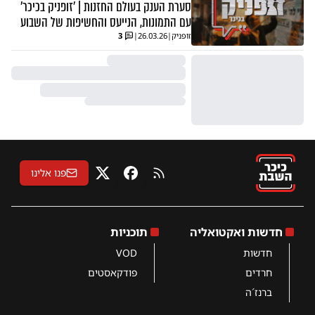
סערת הענק בעולם החזנות | 'זופניק בכיכר'
עם התמונות, הנייעס והחשיפות של השבוע
זופניק
|
26.03.26
|
3
פנו אלינו
RSS
פייסבוק
X
חדשות ואקטואליה
תוכניות
חדשות
VOD
חרדים
פודקאסטים
ברנז´ה