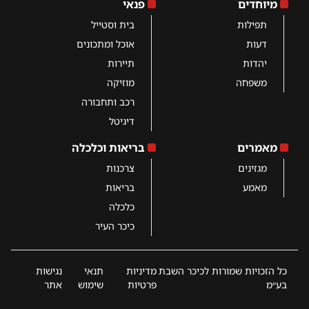
מיוחדים
פנאי
תפילות
בית וסטייל
דעות
אוכל ומתכונים
יהדות
תיירות
משפחה
מוזיקה
רכב ותחבורה
דיגיטל
מאמרים
בריאות וכלכלה
מגזינים
צרכנות
מאמע
בריאות
כלכלה
כיכר העיר
כל הזכויות שמורות לכיכר השבת
מדיניות
תנאי
נגישות
בע״מ
פרטיות
שימוש
אתר