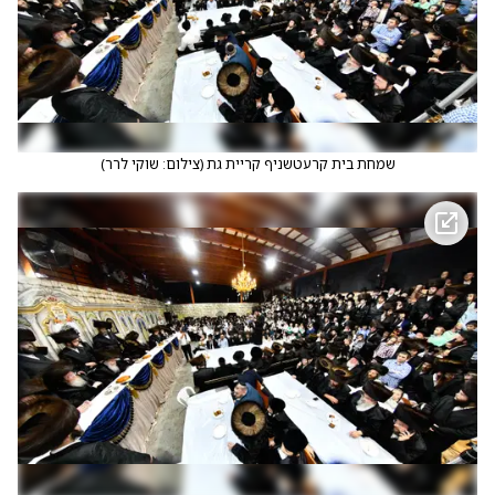
שמחת בית קרעטשניף קריית גת
(
צילום: שוקי לרר
)