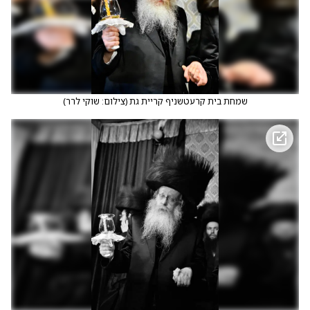
שמחת בית קרעטשניף קריית גת
(
צילום: שוקי לרר
)