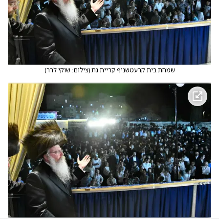
שמחת בית קרעטשניף קריית גת
(
צילום: שוקי לרר
)