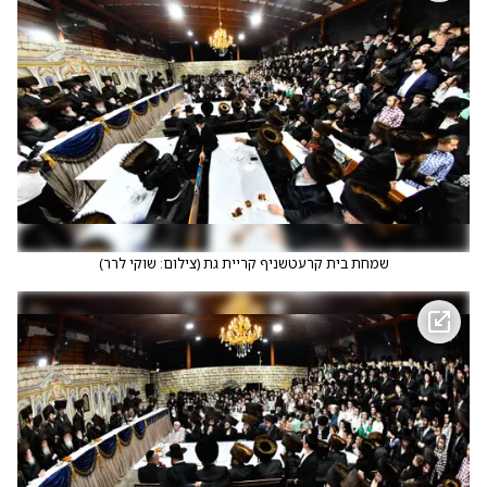
שמחת בית קרעטשניף קריית גת
(
צילום: שוקי לרר
)