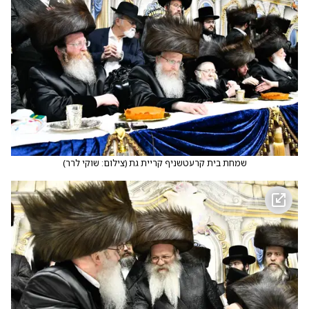
שמחת בית קרעטשניף קריית גת
(
צילום: שוקי לרר
)