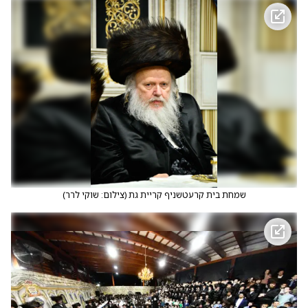
שמחת בית קרעטשניף קריית גת
(
צילום: שוקי לרר
)