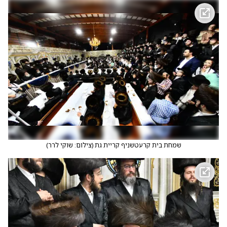
שמחת בית קרעטשניף קריית גת
(
צילום: שוקי לרר
)