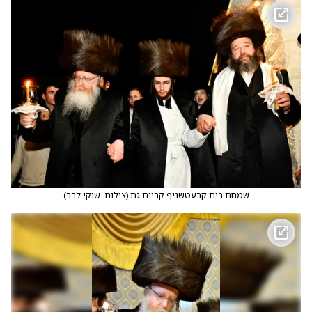
שמחת בית קרעטשניף קריית גת
(
צילום: שוקי לרר
)