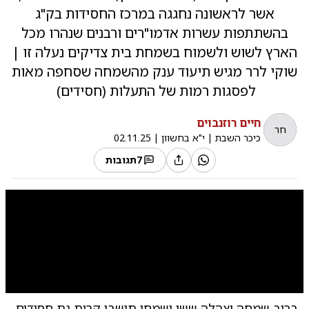
אשר לראשונה נחגגה במרכז החסידות בק"ג
בהשתתפות עשרות אדמו"רים ורבנים שנהרו מכל
הארץ לשוש ולשמוח בשמחת בית צדיקים נעלה זו |
שוקי לרר מגיש תיעוד ענק מהשמחה שסחפה מאות
לפסגות רמות של התעלות (חסידים)
חיים רוזנבוים
חר
כיכר השבת
|
י"א בחשוון
|
02.11.25
7
תגובות
0:00
/
13:51
10
10
ברוב שמחה וצהלה ששו ושמחו תושבי קרית גת חסידים