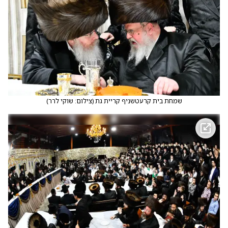
שמחת בית קרעטשניף קריית גת
(
צילום: שוקי לרר
)