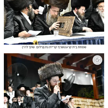
שמחת בית קרעטשניף קריית גת
(
צילום: שוקי לרר
)