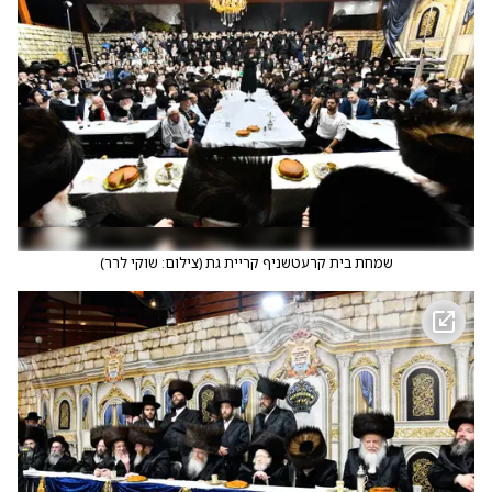
שמחת בית קרעטשניף קריית גת
(
צילום: שוקי לרר
)