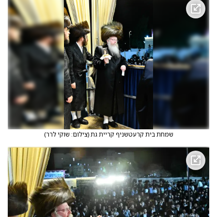
שמחת בית קרעטשניף קריית גת
(
צילום: שוקי לרר
)