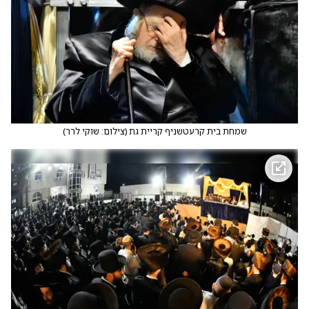
שמחת בית קרעטשניף קריית גת
(
צילום: שוקי לרר
)