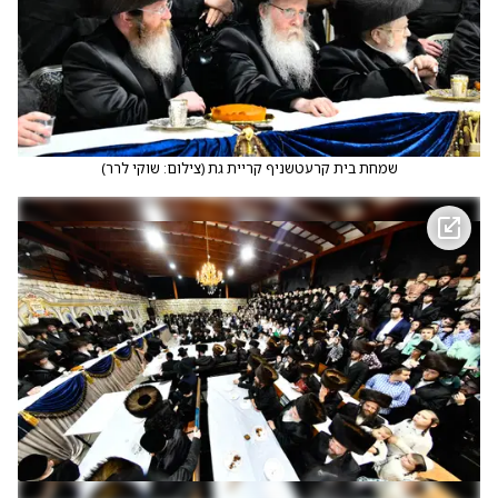
שמחת בית קרעטשניף קריית גת
(
צילום: שוקי לרר
)