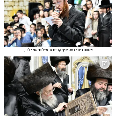
שמחת בית קרעטשניף קריית גת
(
צילום: שוקי לרר
)