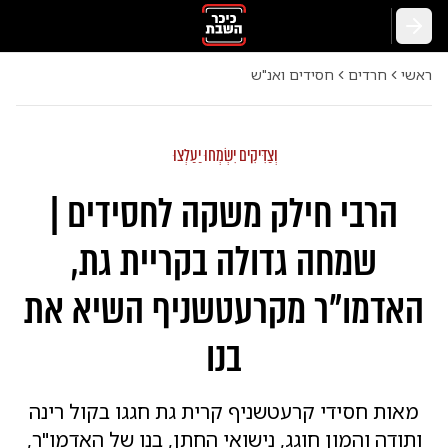
חזרה
ראשי
חרדים
חסידים ואנ"ש
וְצַדִּיקִים יִשְׂמְחוּ יַעַלְצוּ
הרבי חילק משקה לחסידים |
שמחה גדולה בקריית גת,
האדמו"ר מקרעטשניף השיא את
בנו
מאות חסידי קרעטשניף קרית גת חגגו בקול רינה
ותודה והמון חוגג, נישואי החתן, בנו של האדמו"ר,