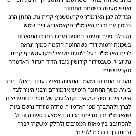
שמח
ואנשי מעשה בשמחת ה
חתונה
הגדולה לבן האדמו"ר מקרעטשניף קרית גת, החתן הרב
בנימין עם נכדת האדמו"ר מקאמארנא בית שמש.
הקבלת פנים ומעמד החופה נערכו במרכז החסידות
בשכונת 'רמות דוד' כשהחופה הוקמה סמוך ונראה
לבית האדמו"ר בעל ה'נועם ישראל' מקרעטשניף קרית
גת זצ"ל, כשבסידור קידושין כובד הדוד הגדול, האדמו"ר
מקרעטשניף.
סעודת החתונה ומעמד המצווה טאנץ נערכה באולם רחב
בעיר, משך החתונה הופיעו אדמורי"ם ורבני העיר לצד
אישי ציבור ופוליטיקאים וקהל ענק של חסידים ומעריצים
לברך ולהתברך מפי האדמו"ר, מחזה מיוחד נרשם בעת
שהאדמו"ר ירד מבימת הכבוד באמצע הסעודה והחל
להסתובב בין מאות המסובים ולחלק 'משקה' לברך
ולהתברך בברכת 'לחיים',