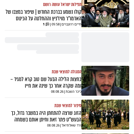
תפילות ישראל עושה רושם
קולו נשמע בברכת החודש | שיפור במצבו של
האדמו"ר מויז'ניץ וההחלטה על הכינוס
חיים רוזנבוים
|
09:58
|
1
הסגולה למוצאי שבת
בחצות הלילה הבעל שם טוב קרא למגיד –
ומה שקרה אחר כך שינה את חייו
כיכר השבת
|
08.08.26
סיפור למוצאי שבת
הזוג שרצה להתחתן היה במשבר גדול, כך
הבעש"ט פתר זאת וחיתן אותם בשמחה
ורד שאלתיאל
|
08.08.26