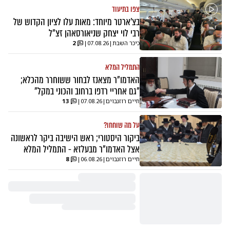
צפו בתיעוד
בצ'ארטר מיוחד: מאות עלו לציון הקדוש של
רבי לוי יצחק שניאורסאהן זצ"ל
כיכר השבת
|
07.08.26
|
2
התמליל המלא
האדמו"ר מצאנז לבחור ששוחרר מהכלא;
"גם אחריי רדפו ברחוב והכוני במקל"
חיים רוזנבוים
|
07.08.26
|
13
על מה שוחחו?
ביקור היסטורי; ראש הישיבה ביקר לראשונה
אצל האדמו"ר מבעלזא - התמליל המלא
חיים רוזנבוים
|
06.08.26
|
8