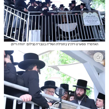
האדמו"ר מסערט ויז'ניץ בתפילת השל"ה בטבריה
(
צילום: יהודה וייס
)