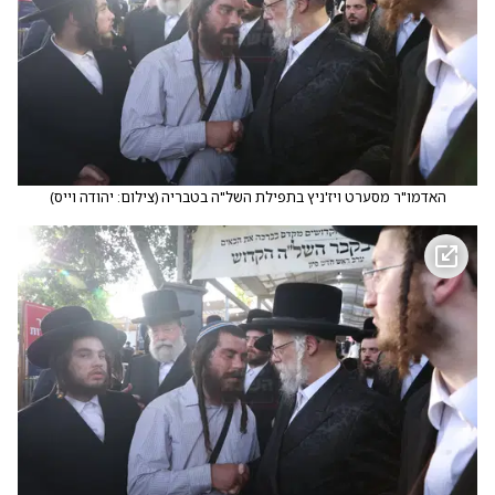
האדמו"ר מסערט ויז'ניץ בתפילת השל"ה בטבריה
(
צילום: יהודה וייס
)