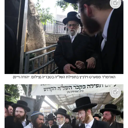
האדמו"ר מסערט ויז'ניץ בתפילת השל"ה בטבריה
(
צילום: יהודה וייס
)