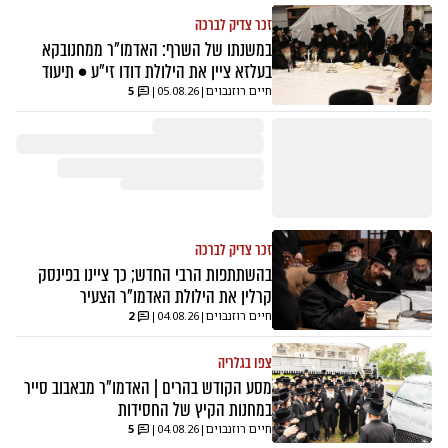
זכר צדיק לברכה
במשנתו של השרף: האדמו"ר ממחנובקא
בעלזא ציין את הילולת דודו זי"ע • תיעוד
חיים רוזנבוים
|
05.08.26
|
5
זכר צדיק לברכה
בהשתתפות הרבי החדש; כך ציינו בפינסק
קרלין את הילולת האדמו"ר הצעיר
חיים רוזנבוים
|
04.08.26
|
2
צפו בגלריה
מסע הקודש בהרים | האדמו"ר מבאבוב סייר
במחנות הקיץ של החסידות
חיים רוזנבוים
|
04.08.26
|
5