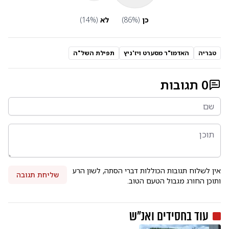
כן
(
%)
86
לא
(
%)
14
טבריה
האדמו"ר מסערט ויז'ניץ
תפילת השל"ה
0
תגובות
אין לשלוח תגובות הכוללות דברי הסתה, לשון הרע
שליחת תגובה
ותוכן החורג מגבול הטעם הטוב.
עוד ב
חסידים ואנ"ש