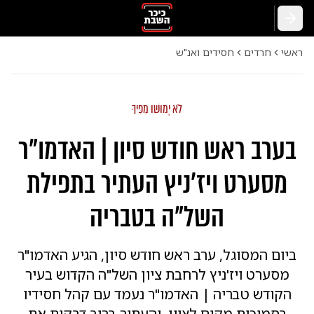
חזרה
ראשי
חרדים
חסידים ואנ"ש
לֹא יָמוּשׁוּ מִפִּיךָ
בערב ראש חודש סיון | האדמו"ר
מסערט ויז'ניץ העתיר בתפילת
השל"ה בטבריה
ביום המסוגל, ערב ראש חודש סיון, הגיע האדמו"ר
מסערט ויז'ניץ לרחבת ציון השל"ה הקדוש בעיר
הקודש טבריה | האדמו"ר נעמד עם קהל חסידיו
בסמיכות מקום לציון, והעתיר ברוב דבקות את