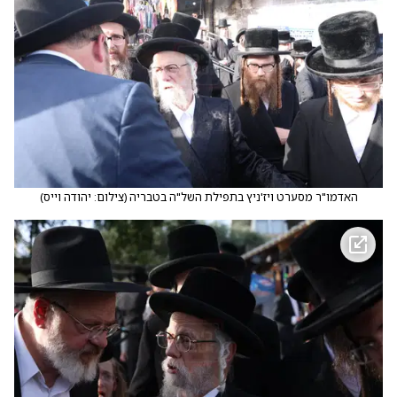
האדמו"ר מסערט ויז'ניץ בתפילת השל"ה בטבריה
(
צילום: יהודה וייס
)