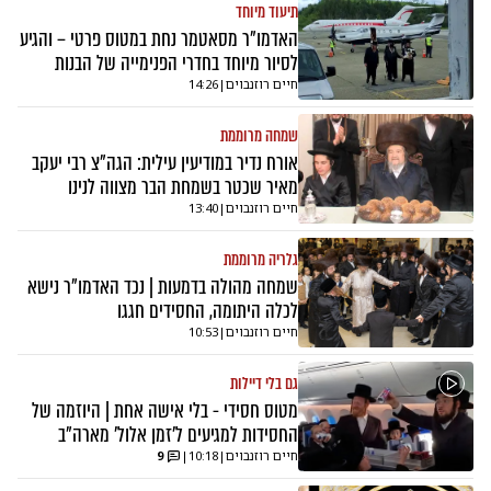
תיעוד מיוחד
האדמו"ר מסאטמר נחת במטוס פרטי – והגיע
לסיור מיוחד בחדרי הפנימייה של הבנות
חיים רוזנבוים
|
14:26
שמחה מרוממת
אורח נדיר במודיעין עילית: הגה"צ רבי יעקב
מאיר שכטר בשמחת הבר מצווה לנינו
חיים רוזנבוים
|
13:40
גלריה מרוממת
שמחה מהולה בדמעות | נכד האדמו"ר נישא
לכלה היתומה, החסידים חגגו
חיים רוזנבוים
|
10:53
גם בלי דיילות
מטוס חסידי - בלי אישה אחת | היוזמה של
החסידות למגיעים ל'זמן אלול' מארה"ב
חיים רוזנבוים
|
10:18
|
9