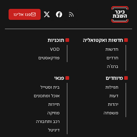
פנו אלינו
RSS
X
פייסבוק
חדשות ואקטואליה
תוכניות
חדשות
VOD
חרדים
פודקאסטים
ברנז´ה
מיוחדים
פנאי
תפילות
בית וסטייל
דעות
אוכל ומתכונים
יהדות
תיירות
משפחה
מוזיקה
רכב ותחבורה
דיגיטל