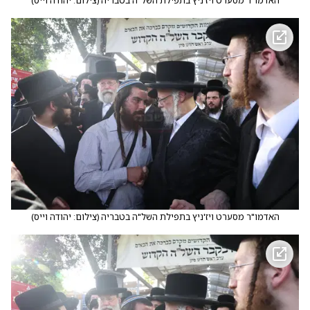
האדמו"ר מסערט ויז'ניץ בתפילת השל"ה בטבריה
(
צילום: יהודה וייס
)