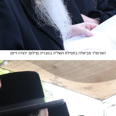
האדמו"ר מביאלה בתפילת השל"ה בטבריה
(
צילום: יהודה וייס
)