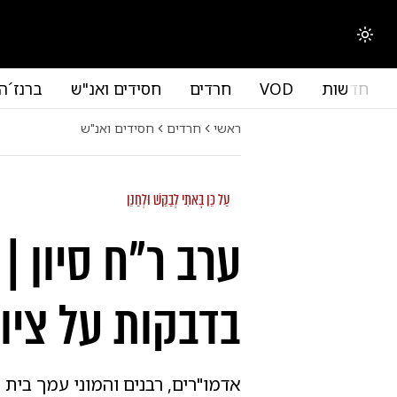
החלפת מצב תצוגה
חדשות
VOD
חרדים
חסידים ואנ"ש
ברנז´ה
ראשי
חרדים
חסידים ואנ"ש
עַל כֵּן בָּאתִי לְבַקֵּשׁ וּלְחַנֵּן
ערב ר"ח סיון |
בדבקות על ציו
אדמו"רים, רבנים והמוני עמך בית