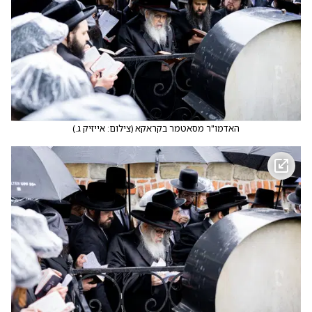
האדמו"ר מסאטמר בקראקא
(
צילום: אייזיק ג.
)