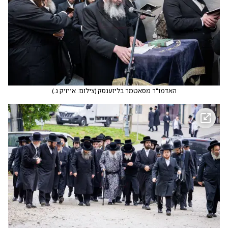
האדמו"ר מסאטמר בליזענסק
(
צילום: אייזיק ג.
)