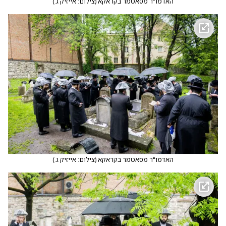
האדמו"ר מסאטמר בקראקא
(
צילום: אייזיק ג.
)
האדמו"ר מסאטמר בקראקא
(
צילום: אייזיק ג.
)