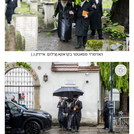
האדמו"ר מסאטמר בקראקא
(
צילום: אייזיק ג.
)