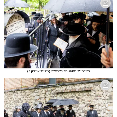
האדמו"ר מסאטמר בקראקא
(
צילום: אייזיק ג.
)