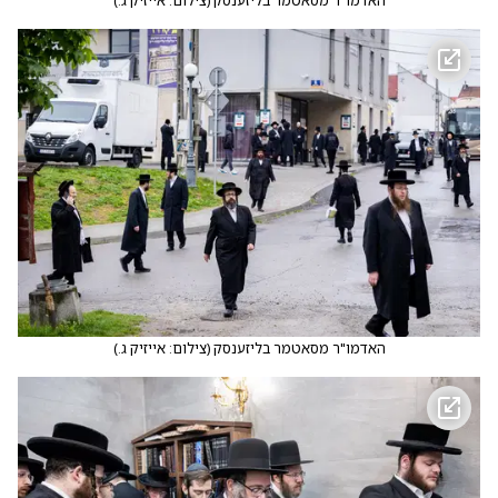
האדמו"ר מסאטמר בליזענסק
(
צילום: אייזיק ג.
)