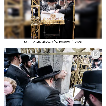
האדמו"ר מסאטמר בליזענסק
(
צילום: אייזיק ג.
)