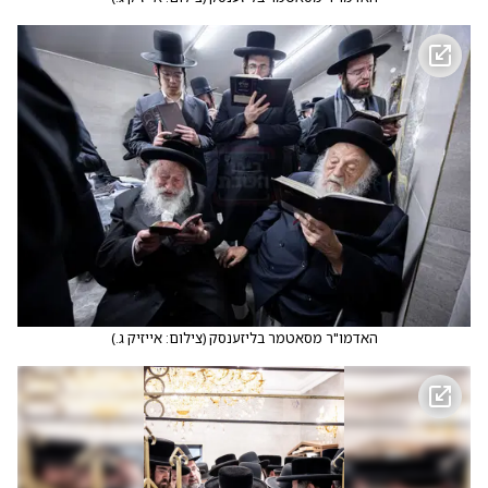
האדמו"ר מסאטמר בליזענסק
(
צילום: אייזיק ג.
)