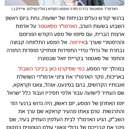
האדמו"ר מסאטמר בדרכו חזרה ממסע הקודש בפולין
(
צילום: אייזיק ג.
)
ברגשי קודש נעלים ובניחוח של ישועות, נחת ביום ראשון
השבוע בשעות הערב,
האדמו"ר מסאטמר
על אדמת
ארצות הברית, עם סיומו של מסע הקודש המרומם
וההיסטורי שערך ב
אירופה
. אל המסע התלוותה קבוצה
נבחרת של גדולי נגידי החסידות ומחזיקי מוסדות התורה
והחסד של סאטמר בקריית יואל שבמונרו.
במהלך ימי המסע,
כפי שסיקרנו כאן ב'כיכר השבת'
באריכות, פקד האדמו"ר את ציוני אדמו"רי השושלת
ואבותיו הקדושים, בהם בסיגעט, אוהל, צאנז וקראקא,
שם העתיר לישועה עבור אלפי חסידיו ועבור כלל ישראל.
יומו האחרון של המסע, יום ראשון, היה גדוש ברגעי הוד
והתרגשות. טרם צאתו מהעיר קראקא שם ערך את
השב"ק, הגיע האדמו"ר לבית העלמין העתיק בעיר, שם
פקד את קבריהם של גדולי וגאוני עולם הטמונים במקום.