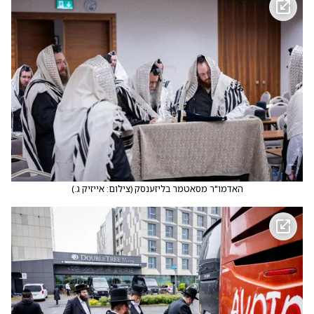
האדמו"ר מסאטמר בליזענסק
(
צילום: אייזיק ג.
)