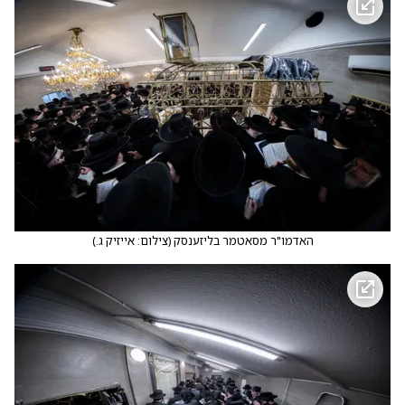
האדמו"ר מסאטמר בליזענסק
(
צילום: אייזיק ג.
)