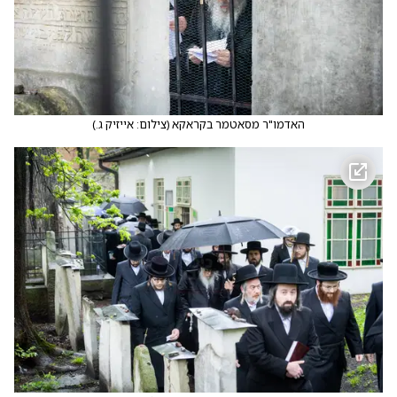
האדמו"ר מסאטמר בקראקא
(
צילום: אייזיק ג.
)