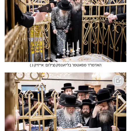
האדמו"ר מסאטמר בליזענסק
(
צילום: אייזיק ג.
)