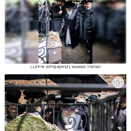
האדמו"ר מסאטמר בקראקא
(
צילום: אייזיק ג.
)