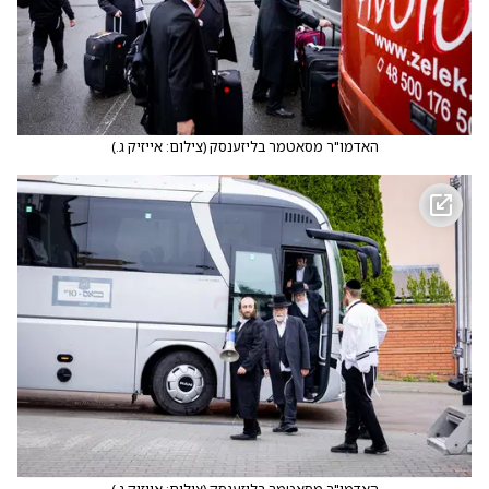
האדמו"ר מסאטמר בליזענסק
(
צילום: אייזיק ג.
)
האדמו"ר מסאטמר בליזענסק
(
צילום: אייזיק ג.
)