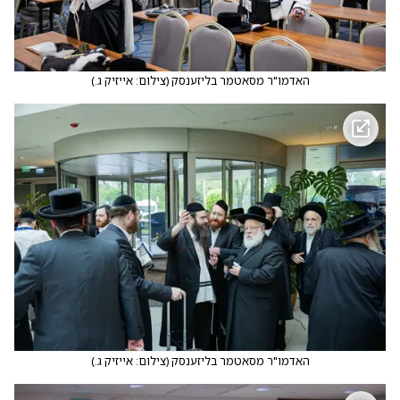
האדמו"ר מסאטמר בליזענסק
(
צילום: אייזיק ג.
)
האדמו"ר מסאטמר בליזענסק
(
צילום: אייזיק ג.
)