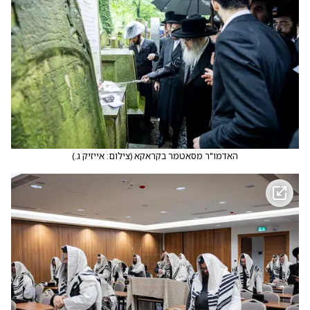
האדמו"ר מסאטמר בקראקא
(
צילום: אייזיק ג.
)