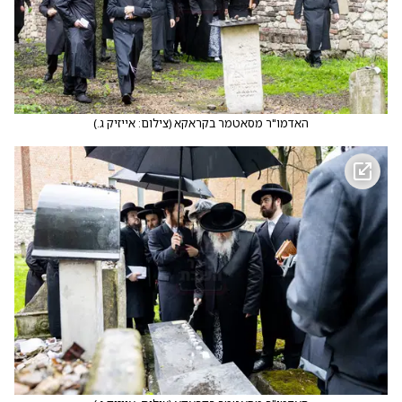
האדמו"ר מסאטמר בקראקא
(
צילום: אייזיק ג.
)