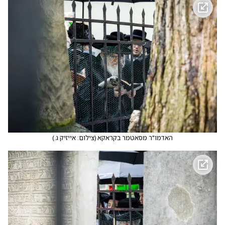
האדמו"ר מסאטמר בקראקא
(
צילום: אייזיק ג.
)