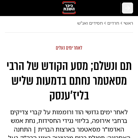
חזרה
ראשי
חרדים
חסידים ואנ"ש
לאחר ימים נעלים
תם ונשלם; מסע הקודש של הרבי
מסאטמר נחתם בדמעות שליש
בליז'ענסק
לאחר ימים גדושי הוד ורוממות על קברי צדיקים
ברחבי אירופה, בליווי נגידי החסידות, נחת אמש
האדמו"ר מסאטמר בארצות הברית | התחנה
האחרונה: תפילת רבים מרטיטה בציון הרה"ק בעל