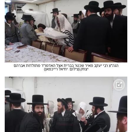
הגה"צ רבי יעקב מאיר שכטר בברית אצל האדמו"ר מתולדות אברהם
יצחק
(
צילום: יחיאל רייכמאן
)