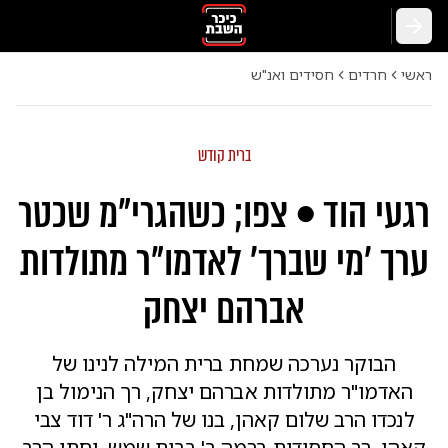
חזרה
ראשי
חרדים
חסידים ואנ"ש
ברית קודש
רגעי הוד • צפו; כשהגרי"מ שכטר
ערך 'מי שברך' לאדמו"ר מתולדות
אברהם יצחק
הבוקר נערכה שמחת ברית המילה לנינו של
האדמו"ר מתולדות אברהם יצחק, רך הנימול בן
לנכדו הרב שלום קאהן, בנו של הרה"ג ר' דוד צבי
קאהן, רב החסידות ברמה ב' בבית שמש, וחתן הרב