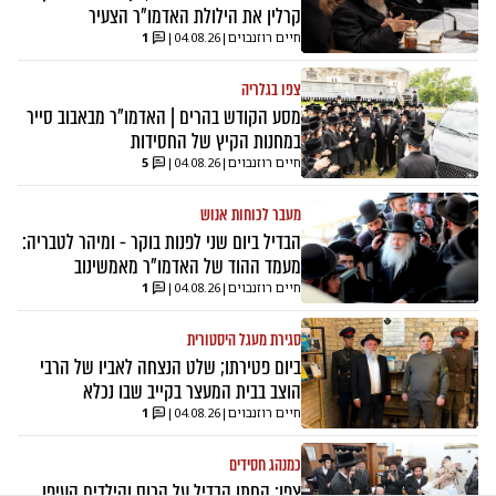
קרלין את הילולת האדמו"ר הצעיר
חיים רוזנבוים
|
04.08.26
|
1
צפו בגלריה
מסע הקודש בהרים | האדמו"ר מבאבוב סייר
במחנות הקיץ של החסידות
חיים רוזנבוים
|
04.08.26
|
5
מעבר לכוחות אנוש
הבדיל ביום שני לפנות בוקר - ומיהר לטבריה:
מעמד ההוד של האדמו"ר מאמשינוב
חיים רוזנבוים
|
04.08.26
|
1
סגירת מעגל היסטורית
ביום פטירתו; שלט הנצחה לאביו של הרבי
הוצב בבית המעצר בקייב שבו נכלא
חיים רוזנבוים
|
04.08.26
|
1
כמנהג חסידים
צפו: החתן הבדיל על הכוס והילדים העיפו