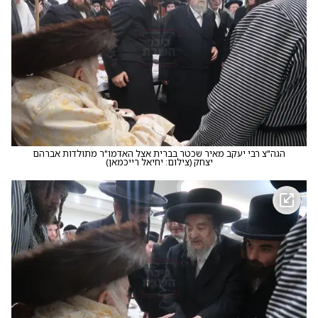
הגה"צ רבי יעקב מאיר שכטר בברית אצל האדמו"ר מתולדות אברהם
יצחק
(
צילום: יחיאל רייכמאן
)