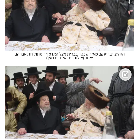
הגה"צ רבי יעקב מאיר שכטר בברית אצל האדמו"ר מתולדות אברהם
יצחק
(
צילום: יחיאל רייכמאן
)