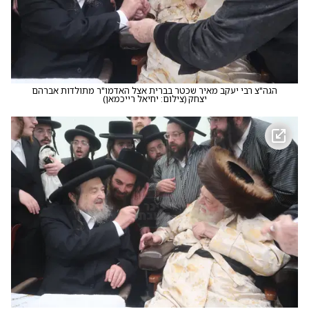
הגה"צ רבי יעקב מאיר שכטר בברית אצל האדמו"ר מתולדות אברהם
יצחק
(
צילום: יחיאל רייכמאן
)