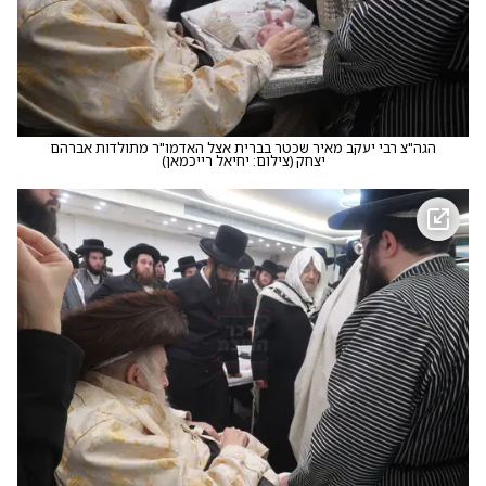
הגה"צ רבי יעקב מאיר שכטר בברית אצל האדמו"ר מתולדות אברהם
יצחק
(
צילום: יחיאל רייכמאן
)