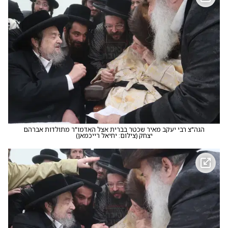
הגה"צ רבי יעקב מאיר שכטר בברית אצל האדמו"ר מתולדות אברהם
יצחק
(
צילום: יחיאל רייכמאן
)