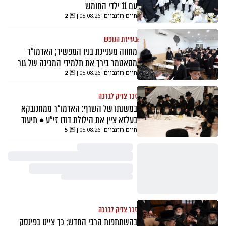
עם 11 ילדי החומש
חיים רוזנבוים
|
05.08.26
|
2
בעיירת הנופש
מחווה מעניינת בניו המפשיר; האדמו"ר
מסאטמר בירך את תלמידי המכינה של גור
חיים רוזנבוים
|
05.08.26
|
2
זכר צדיק לברכה
במשנתו של השרף: האדמו"ר ממחנובקא
בעלזא ציין את הילולת דודו זי"ע • תיעוד
חיים רוזנבוים
|
05.08.26
|
5
זכר צדיק לברכה
בהשתתפות הרבי החדש; כך ציינו בפינסק