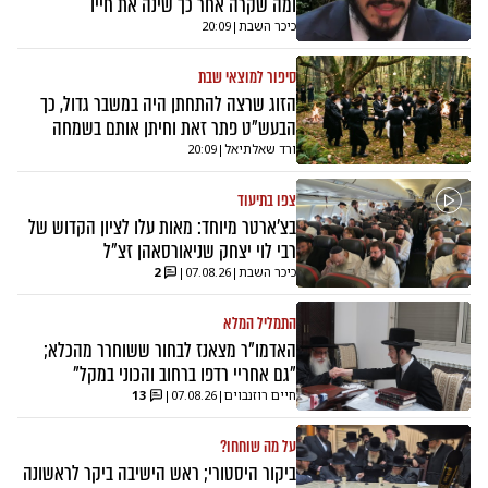
ומה שקרה אחר כך שינה את חייו
כיכר השבת
|
20:09
סיפור למוצאי שבת
הזוג שרצה להתחתן היה במשבר גדול, כך
הבעש"ט פתר זאת וחיתן אותם בשמחה
ורד שאלתיאל
|
20:09
צפו בתיעוד
בצ'ארטר מיוחד: מאות עלו לציון הקדוש של
רבי לוי יצחק שניאורסאהן זצ"ל
כיכר השבת
|
07.08.26
|
2
התמליל המלא
האדמו"ר מצאנז לבחור ששוחרר מהכלא;
"גם אחריי רדפו ברחוב והכוני במקל"
חיים רוזנבוים
|
07.08.26
|
13
על מה שוחחו?
ביקור היסטורי; ראש הישיבה ביקר לראשונה