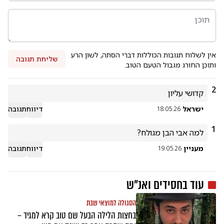
אין לשלוח תגובות הכוללות דברי הסתה, לשון הרע
שליחת תגובה
ותוכן החורג מגבול הטעם הטוב.
2
קדושי עליון 
ישראל
דיווח
תגובה
18.05.26
1
למה אבי הבן מגולח?
מעניין
דיווח
תגובה
19.05.26
עוד ב
חסידים ואנ"ש
הסגולה למוצאי שבת
בחצות הלילה הבעל שם טוב קרא למגיד –