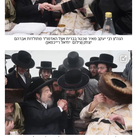
הגה"צ רבי יעקב מאיר שכטר בברית אצל האדמו"ר מתולדות אברהם
יצחק
(
צילום: יחיאל רייכמאן
)