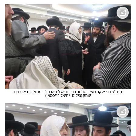
הגה"צ רבי יעקב מאיר שכטר בברית אצל האדמו"ר מתולדות אברהם
יצחק
(
צילום: יחיאל רייכמאן
)