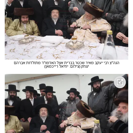
הגה"צ רבי יעקב מאיר שכטר בברית אצל האדמו"ר מתולדות אברהם
יצחק
(
צילום: יחיאל רייכמאן
)