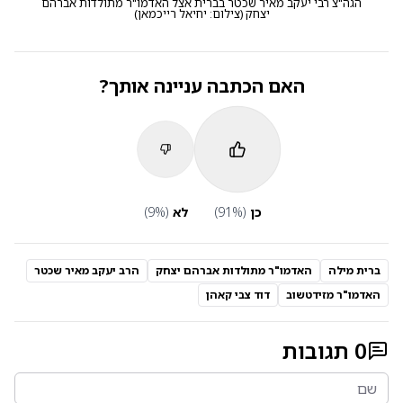
הגה"צ רבי יעקב מאיר שכטר בברית אצל האדמו"ר מתולדות אברהם
יצחק
(
צילום: יחיאל רייכמאן
)
האם הכתבה עניינה אותך?
כן
(
%)
91
לא
(
%)
9
ברית מילה
האדמו"ר מתולדות אברהם יצחק
הרב יעקב מאיר שכטר
האדמו"ר מזידטשוב
דוד צבי קאהן
0
תגובות