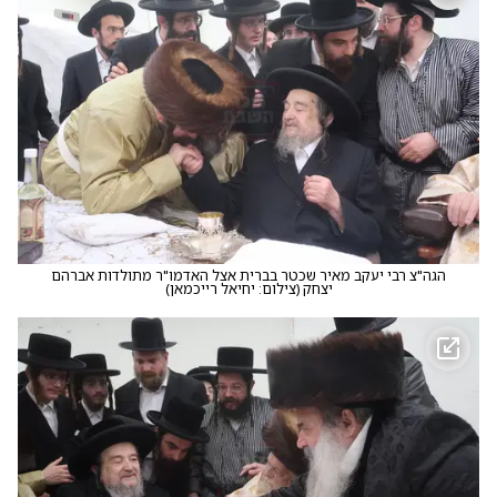
הגה"צ רבי יעקב מאיר שכטר בברית אצל האדמו"ר מתולדות אברהם
יצחק
(
צילום: יחיאל רייכמאן
)