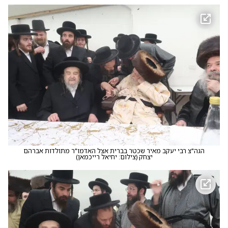
הגה"צ רבי יעקב מאיר שכטר בברית אצל האדמו"ר מתולדות אברהם
יצחק
(
צילום: יחיאל רייכמאן
)