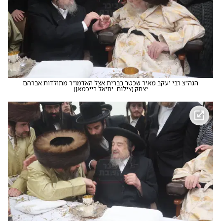
הגה"צ רבי יעקב מאיר שכטר בברית אצל האדמו"ר מתולדות אברהם
יצחק
(
צילום: יחיאל רייכמאן
)