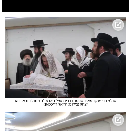
0:00
/
1:24
10
10
הגה
הגה"צ רבי יעקב מאיר שכטר בברית אצל האדמו"ר מתולדות אברהם
יצחק
(
צילום: יחיאל רייכמאן
)