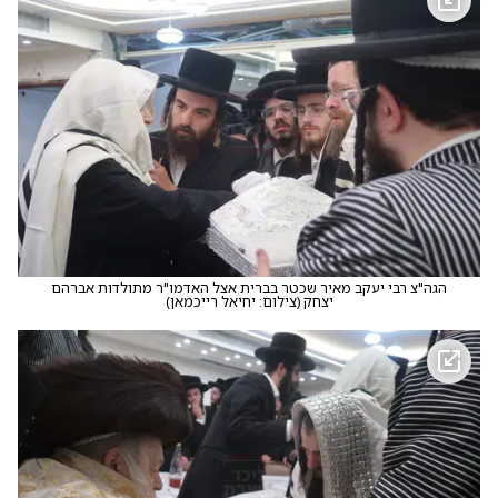
הגה"צ רבי יעקב מאיר שכטר בברית אצל האדמו"ר מתולדות אברהם
יצחק
(
צילום: יחיאל רייכמאן
)