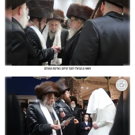
נישואי בן הגרש"ז דסקל
(
צילום: באדיבות המצלם
)