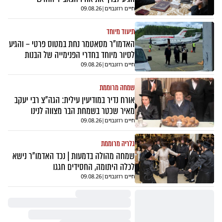
חיים רוזנבוים
|
09.08.26
תיעוד מיוחד
האדמו"ר מסאטמר נחת במטוס פרטי – והגיע
לסיור מיוחד בחדרי הפנימייה של הבנות
חיים רוזנבוים
|
09.08.26
שמחה מרוממת
אורח נדיר במודיעין עילית: הגה"צ רבי יעקב
מאיר שכטר בשמחת הבר מצווה לנינו
חיים רוזנבוים
|
09.08.26
גלריה מרוממת
שמחה מהולה בדמעות | נכד האדמו"ר נישא
לכלה היתומה, החסידים חגגו
חיים רוזנבוים
|
09.08.26