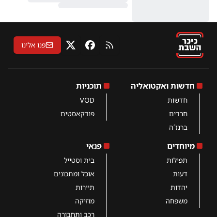
פנו אלינו
RSS
פייסבוק
X
חדשות ואקטואליה
תוכניות
חדשות
VOD
חרדים
פודקאסטים
ברנז´ה
מיוחדים
פנאי
תפילות
בית וסטייל
דעות
אוכל ומתכונים
יהדות
תיירות
משפחה
מוזיקה
רכב ותחבורה