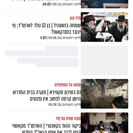
חיים רוזנבוים
|
09:22
|
20
מזל טוב
שמחה בזוועהיל | בן 13 נולד לאדמו"ר; מי
יכובד בסנדקאות?
חיים רוזנבוים
|
09.08.26
|
3
צנחה על הספסלים
נס בשיכון סקווירא | תקרה בבית המדרש
הישן קרסה לפתע; אין נפגעים
חיים רוזנבוים
|
09.08.26
שֶׁבֶת אַחִים גַּם יָחַד
ביקור ההוד בקאנטרי | האדמו"ר מקאשוי
הגיע לברך את אחיו הגאב"ד החדש