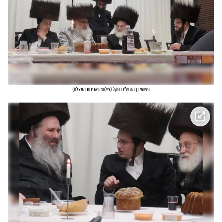
נישואי בן הגרש"ז דסקל
(
צילום: באדיבות המצלם
)