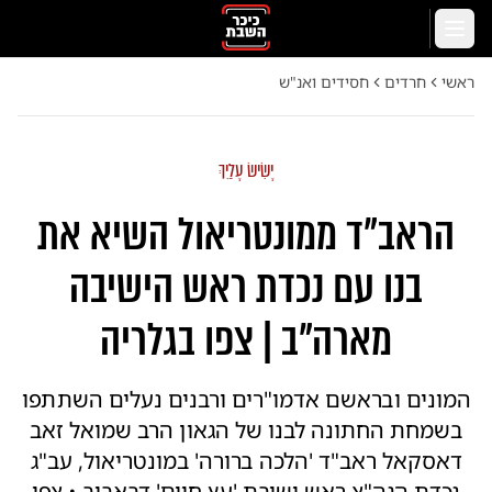
לג לתוכן הראשי
תפריט
ראשי
חרדים
חסידים ואנ"ש
יָשִׂישׂ עָלַיִךְ
הראב"ד ממונטריאול השיא את
בנו עם נכדת ראש הישיבה
מארה"ב | צפו בגלריה
המונים ובראשם אדמו"רים ורבנים נעלים השתתפו
בשמחת החתונה לבנו של הגאון הרב שמואל זאב
דאסקאל ראב"ד 'הלכה ברורה' במונטריאול, עב"ג
נכדת הגה"צ ראש ישיבת 'עץ חיים' דבאבוב • צפו