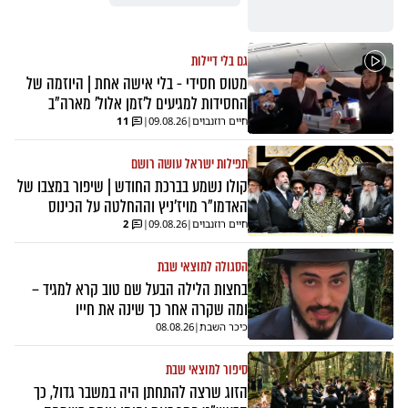
גם בלי דיילות
מטוס חסידי - בלי אישה אחת | היוזמה של
החסידות למגיעים ל'זמן אלול' מארה"ב
חיים רוזנבוים
|
09.08.26
|
11
תפילות ישראל עושה רושם
קולו נשמע בברכת החודש | שיפור במצבו של
האדמו"ר מויז'ניץ וההחלטה על הכינוס
חיים רוזנבוים
|
09.08.26
|
2
הסגולה למוצאי שבת
בחצות הלילה הבעל שם טוב קרא למגיד –
ומה שקרה אחר כך שינה את חייו
כיכר השבת
|
08.08.26
סיפור למוצאי שבת
הזוג שרצה להתחתן היה במשבר גדול, כך