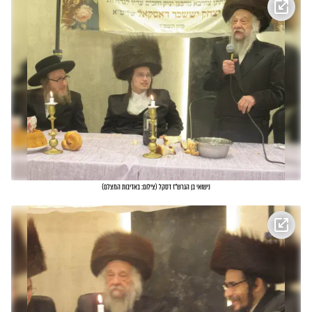
נישואי בן הגרש"ז דסקל
(
צילום: באדיבות המצלם
)