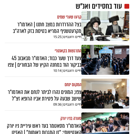
עוד ב
חסידים ואנ"ש
קרעו שערי שמים
בצל ההדרדרות במצב חתנו | האדמו"ר
מקרעטשניף המריא בטיסת בזק לארה"ב
חיים רוזנבוים
|
15:25
התרגשות בקאנטרי
צעד דרך שער כבוד; האדמו"ר מבאבוב 45
בביקור הוד במחנה הקיץ של הבחורים | צפו
חיים רוזנבוים
|
10:14
המקום ינחם
צפו; המונים נהרו לביתר לנחם את האדמו"ר
שישב שבעה על פטירת אביו הרופא זצ"ל
חיים רוזנבוים
|
09:36
סערה בניו יורק
האדמו"ר מסאטמר בעד ראש עיריית ניו יורק
האנטישמי: "זו התגרות באומות" | האזינו