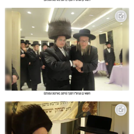
נישואי בן הגרש"ז דסקל
(
צילום: באדיבות המצלם
)