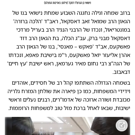
נישואי בן הגרש"ז דסקל
(
צילום: באדיבות המצלם
)
ברוב שמחה וגילה נחגגה השבוע שמחת נישואי בנו של
הגאון הרב שמואל זאב דאסקאל, ראב"ד 'הלכה ברורה'
במונטריאול, ונכדו של הרבני הנגיד הרב בעריל מרדכי
דאסקאל מבני ברק, עב"ג הכלה, בת הגאון הרב דוד
פאשקעס, אב"ד 'פאקש – מאנסי', בנו של הגאון הרב
אהרן אליעזר יואל פאשקעס, ר"מ בישיבת פאפא, ונכדתו
של הגה"צ רבי נחום מאיר גערמאן, ראש ישיבת 'עץ חיים'
דבאבוב.
בשמחה הגדולה השתתפו קהל רב של חסידים, אוהדים
וידידי המשפחות, כמו כן פיארה את שולחן המזרח גלריה
מכובדת ושורה ארוכה של אדמו"רים, רבנים נעלים וראשי
ישיבות, שבאו לאחל ברכת מזל טוב למשפחות הרוממות.