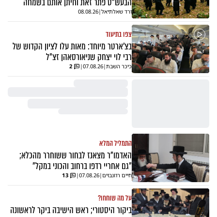
הבעש"ט פתר זאת וחיתן אותם בשמחה
ורד שאלתיאל
|
08.08.26
צפו בתיעוד
בצ'ארטר מיוחד: מאות עלו לציון הקדוש של
רבי לוי יצחק שניאורסאהן זצ"ל
כיכר השבת
|
07.08.26
|
2
התמליל המלא
האדמו"ר מצאנז לבחור ששוחרר מהכלא;
"גם אחריי רדפו ברחוב והכוני במקל"
חיים רוזנבוים
|
07.08.26
|
13
על מה שוחחו?
ביקור היסטורי; ראש הישיבה ביקר לראשונה