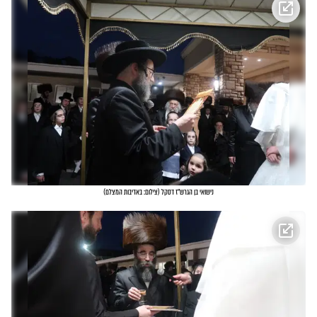
נישואי בן הגרש"ז דסקל
(
צילום: באדיבות המצלם
)