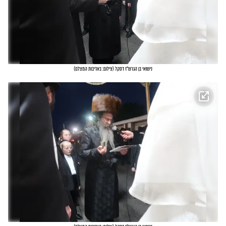
נישואי בן הגרש"ז דסקל
(
צילום: באדיבות המצלם
)