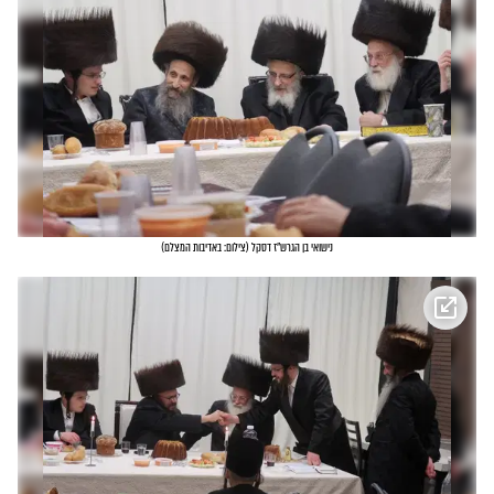
נישואי בן הגרש"ז דסקל
(
צילום: באדיבות המצלם
)