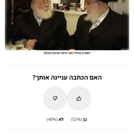
נישואי בן הגרש"ז דסקל
(
צילום: באדיבות המצלם
)
האם הכתבה עניינה אותך?
כן
(
%)
52
לא
(
%)
48