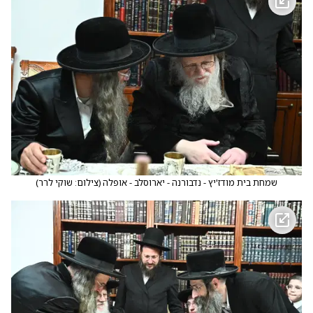
שמחת בית מודז'יץ - נדבורנה - יארוסלב - אופלה
(
צילום: שוקי לרר
)