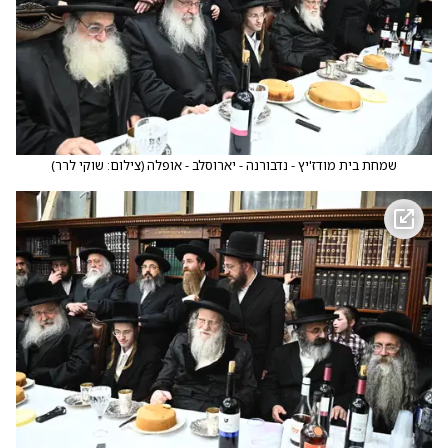
שמחת בית מודז'יץ - נדבורנה - יארוסלב - אופלה
(
צילום: שוקי לרר
)