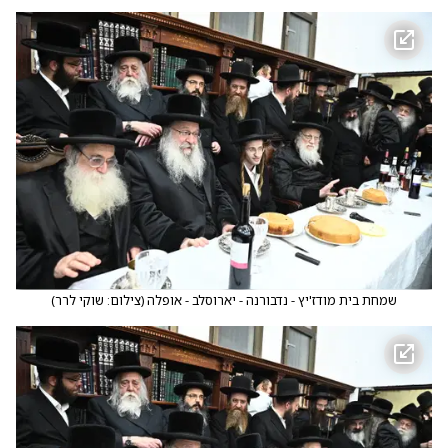
שמחת בית מודז'יץ - נדבורנה - יארוסלב - אופלה
(
צילום: שוקי לרר
)