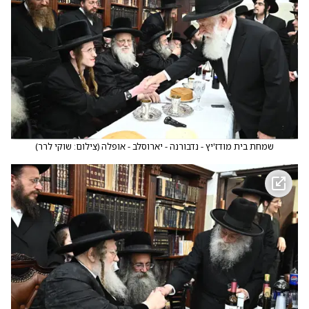
שמחת בית מודז'יץ - נדבורנה - יארוסלב - אופלה
(
צילום: שוקי לרר
)