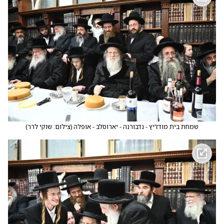
שמחת בית מודז'יץ - נדבורנה - יארוסלב - אופלה
(
צילום: שוקי לרר
)