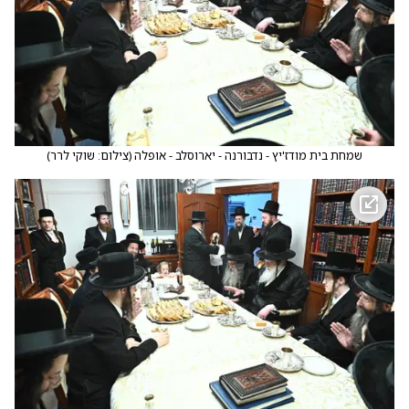
שמחת בית מודז'יץ - נדבורנה - יארוסלב - אופלה
(
צילום: שוקי לרר
)