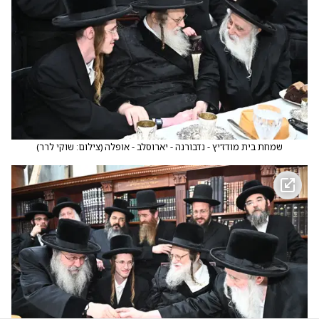
שמחת בית מודז'יץ - נדבורנה - יארוסלב - אופלה
(
צילום: שוקי לרר
)