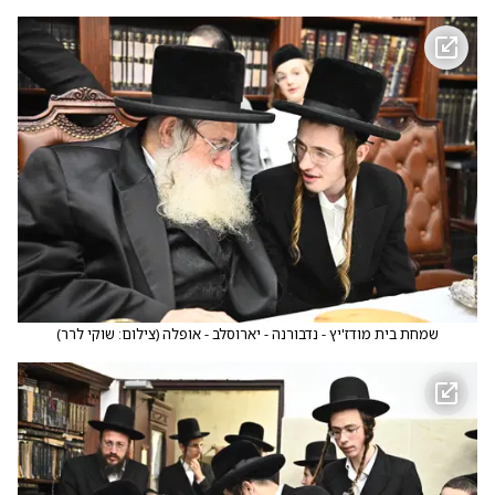
שמחת בית מודז'יץ - נדבורנה - יארוסלב - אופלה
(
צילום: שוקי לרר
)