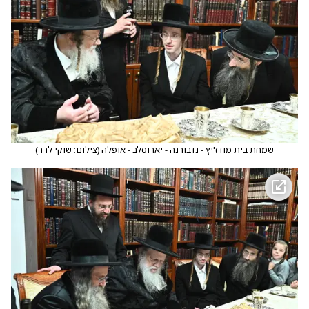
שמחת בית מודז'יץ - נדבורנה - יארוסלב - אופלה
(
צילום: שוקי לרר
)