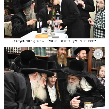
שמחת בית מודז'יץ - נדבורנה - יארוסלב - אופלה
(
צילום: שוקי לרר
)