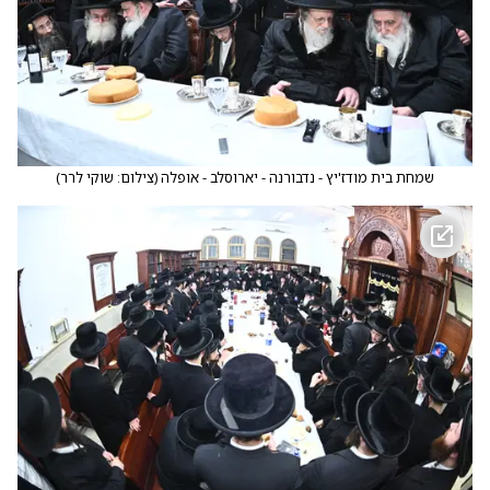
שמחת בית מודז'יץ - נדבורנה - יארוסלב - אופלה
(
צילום: שוקי לרר
)