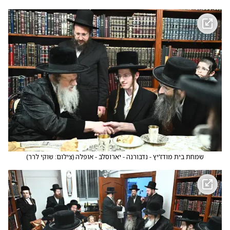
שמחת בית מודז'יץ - נדבורנה - יארוסלב - אופלה
(
צילום: שוקי לרר
)