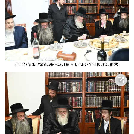
שמחת בית מודז'יץ - נדבורנה - יארוסלב - אופלה
(
צילום: שוקי לרר
)