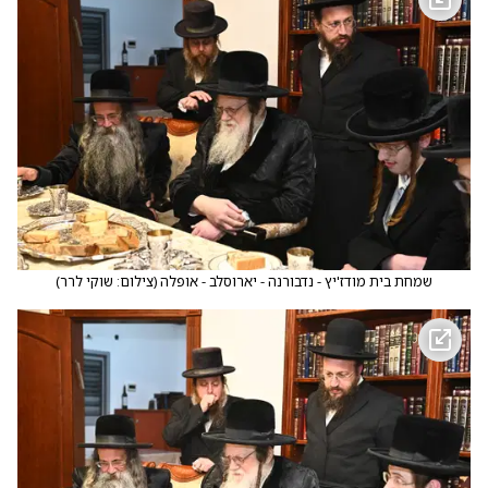
שמחת בית מודז'יץ - נדבורנה - יארוסלב - אופלה
(
צילום: שוקי לרר
)