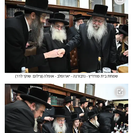
שמחת בית מודז'יץ - נדבורנה - יארוסלב - אופלה
(
צילום: שוקי לרר
)