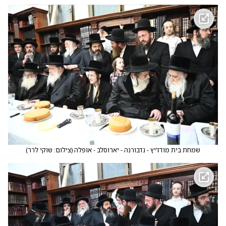
שמחת בית מודז'יץ - נדבורנה - יארוסלב - אופלה
(
צילום: שוקי לרר
)