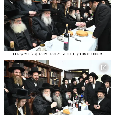
שמחת בית מודז'יץ - נדבורנה - יארוסלב - אופלה
(
צילום: שוקי לרר
)