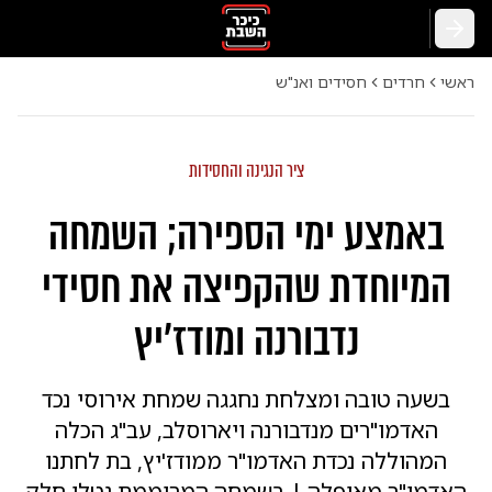
חזרה
ראשי
חרדים
חסידים ואנ"ש
ציר הנגינה והחסידות
באמצע ימי הספירה; השמחה
המיוחדת שהקפיצה את חסידי
נדבורנה ומודז'יץ
בשעה טובה ומצלחת נחגגה שמחת אירוסי נכד
האדמו"רים מנדבורנה ויארוסלב, עב"ג הכלה
המהוללה נכדת האדמו"ר ממודז'יץ, בת לחתנו
האדמו"ר מאופלה | בשמחה המרוממת נטלו חלק