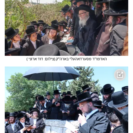
האדמו''ר מסערדאהעלי בארה"ק
(
צילום: דוד ארזני
)