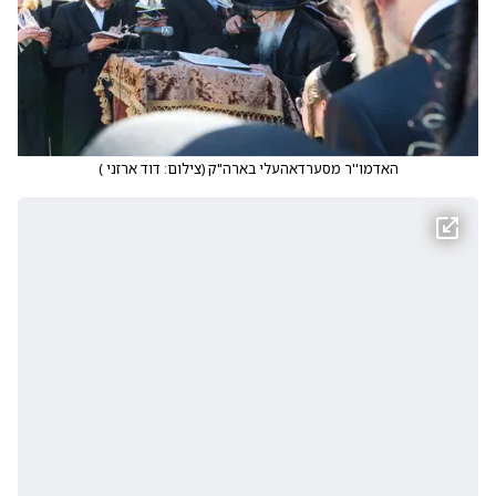
האדמו''ר מסערדאהעלי בארה"ק
(
צילום: דוד ארזני
)