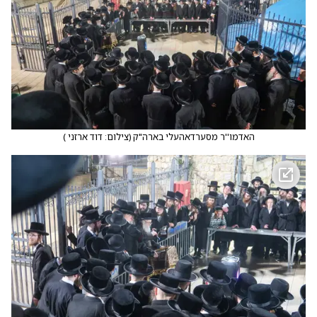
האדמו''ר מסערדאהעלי בארה"ק
(
צילום: דוד ארזני
)