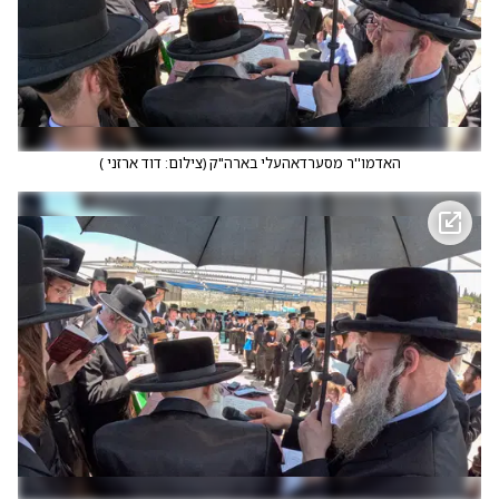
האדמו''ר מסערדאהעלי בארה"ק
(
צילום: דוד ארזני
)