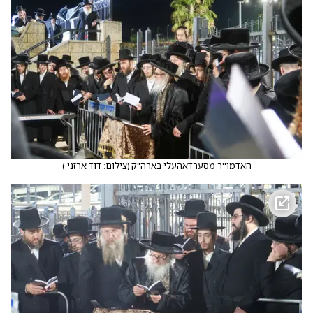
האדמו''ר מסערדאהעלי בארה"ק
(
צילום: דוד ארזני
)