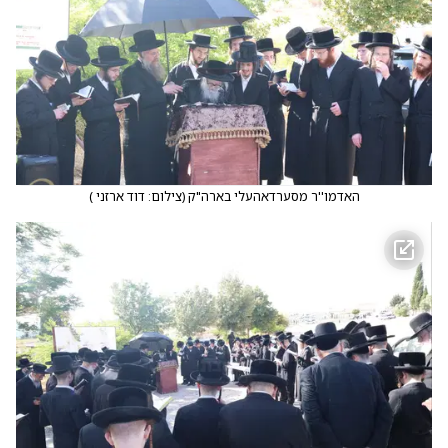
האדמו''ר מסערדאהעלי בארה"ק
(
צילום: דוד ארזני
)