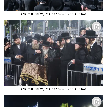
האדמו''ר מסערדאהעלי בארה"ק
(
צילום: דוד ארזני
)
האדמו''ר מסערדאהעלי בארה"ק
(
צילום: דוד ארזני
)