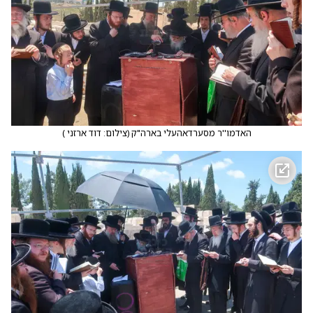
האדמו''ר מסערדאהעלי בארה"ק
(
צילום: דוד ארזני
)