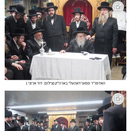
האדמו''ר מסערדאהעלי בארה"ק
(
צילום: דוד ארזני
)