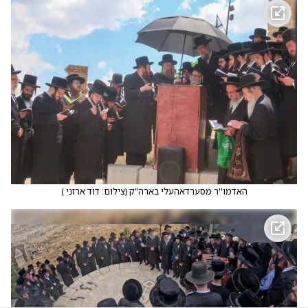
האדמו''ר מסערדאהעלי בארה"ק
(
צילום: דוד ארזני
)