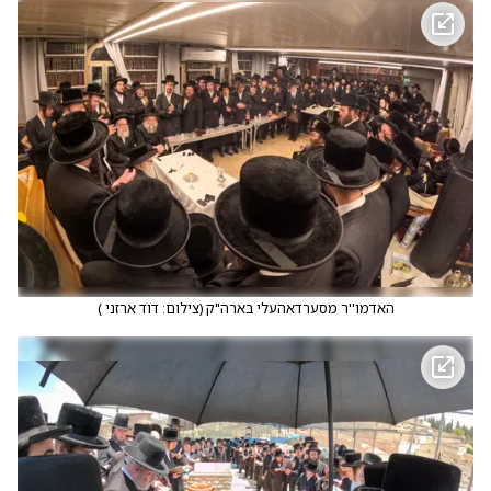
האדמו''ר מסערדאהעלי בארה"ק
(
צילום: דוד ארזני
)