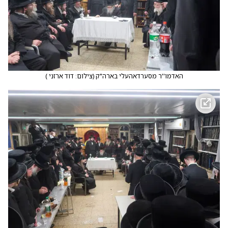
האדמו''ר מסערדאהעלי בארה"ק
(
צילום: דוד ארזני
)