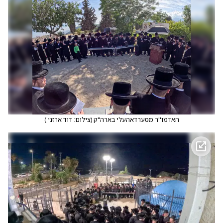
האדמו''ר מסערדאהעלי בארה"ק
(
צילום: דוד ארזני
)