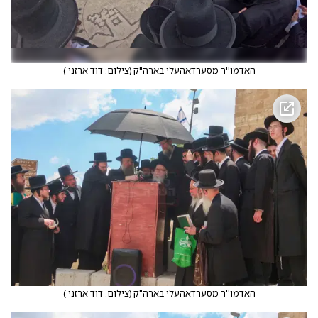
האדמו''ר מסערדאהעלי בארה"ק
(
צילום: דוד ארזני
)
האדמו''ר מסערדאהעלי בארה"ק
(
צילום: דוד ארזני
)