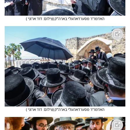
האדמו''ר מסערדאהעלי בארה"ק
(
צילום: דוד ארזני
)
האדמו''ר מסערדאהעלי בארה"ק
(
צילום: דוד ארזני
)