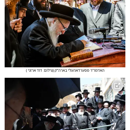
האדמו''ר מסערדאהעלי בארה"ק
(
צילום: דוד ארזני
)