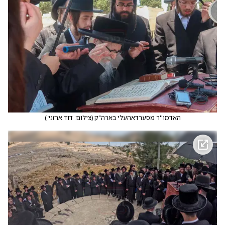
האדמו''ר מסערדאהעלי בארה"ק
(
צילום: דוד ארזני
)