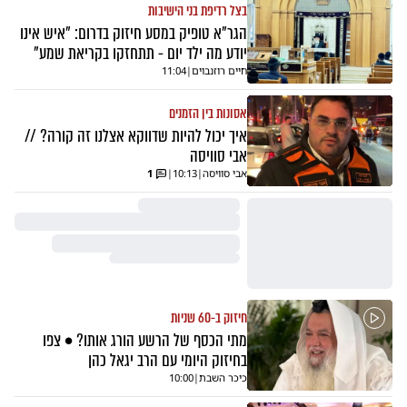
בצל רדיפת בני הישיבות
הגר"א טופיק במסע חיזוק בדרום: "איש אינו
יודע מה ילד יום - תתחזקו בקריאת שמע"
חיים רוזנבוים
|
11:04
אסונות בין הזמנים
איך יכול להיות שדווקא אצלנו זה קורה? //
אבי סוויסה
אבי סוויסה
|
10:13
|
1
חיזוק ב-60 שניות
מתי הכסף של הרשע הורג אותו? • צפו
בחיזוק היומי עם הרב יגאל כהן
כיכר השבת
|
10:00