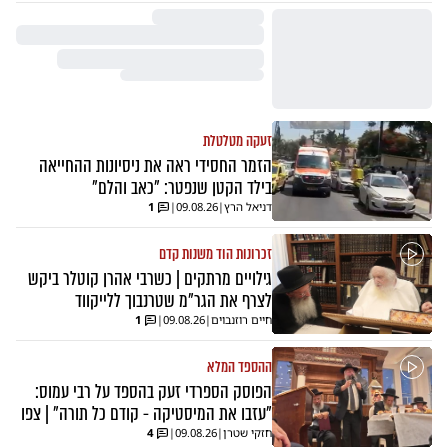
זעקה מטלטלת
הזמר החסידי ראה את ניסיונות ההחייאה
בילד הקטן שנפטר: "כאב והלם"
דניאל הרץ
|
09.08.26
|
1
זכרונות הוד משנות קדם
גילויים מרתקים | כשרבי אהרן קוטלר ביקש
לצרף את הגר"מ שטרנבוך ללייקווד
חיים רוזנבוים
|
09.08.26
|
1
ההספד המלא
הפוסק הספרדי זעק בהספד על רבי עמוס:
"עזבו את המיסטיקה - קודם כל תורה" | צפו
חזקי שטרן
|
09.08.26
|
4