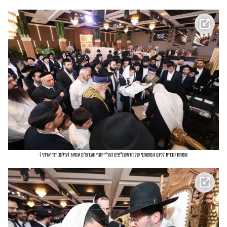
שמחת הברית לנינם המשותף של הראשל"צים הגר"י יוסף והגרש"מ עמאר
(
צילום: דוד ארזני
)