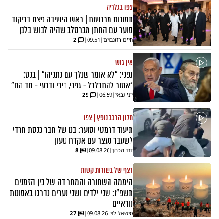
צפו בגלריה
תמונות מרגשות | ראש הישיבה פצח בריקוד
סוער עם החתן מברסלב שהיה לבוש בלבן
חיים רוזנבוים
|
09:51
|
2
אין גוש
גפני: "לא אומר שנלך עם נתניהו" | בנט:
"אסור להתבלבל - גפני, ביבי ודרעי - חד הם"
יוני גבאי
|
06:59
|
29
חלון הרכב נופץ | צפו
תיעוד דרמטי וסוער: בנו של חבר כנסת חרדי
לשעבר נעצר עם אקדח טעון
דוד הכהן
|
09.08.26
|
8
רצף של בשורות קשות
היממה השחורה והמחרידה של בין הזמנים
תשפ"ו: שני ילדים ושני נערים נהרגו באסונות
נוראיים
מישאל לוי
|
09.08.26
|
27