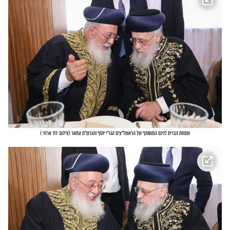
שמחת הברית לנינם המשותף של הראשל"צים הגר"י יוסף והגרש"מ עמאר
(
צילום: דוד ארזני
)