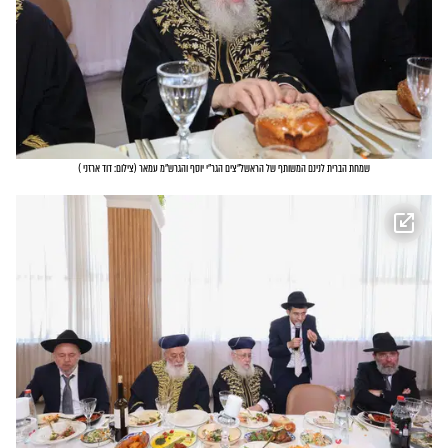
שמחת הברית לנינם המשותף של הראשל"צים הגר"י יוסף והגרש"מ עמאר
(
צילום: דוד ארזני
)