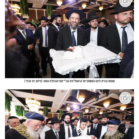
שמחת הברית לנינם המשותף של הראשל"צים הגר"י יוסף והגרש"מ עמאר
(
צילום: דוד ארזני
)