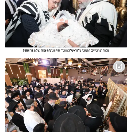
שמחת הברית לנינם המשותף של הראשל"צים הגר"י יוסף והגרש"מ עמאר
(
צילום: דוד ארזני
)