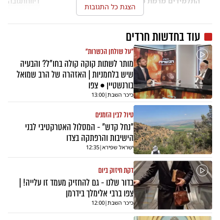
התלמידים מרמת מוצא
דיווח
תגובה
09.06.26
הצגת כל התגובות
עוד ב
חדשות חרדים
"על שולחן הכשרות"
מותר לשתות קוקה קולה בחו"ל? והבעיה
שיש בלחמניות | האזהרה של הרב שמואל
בורנשטיין • צפו
כיכר השבת
|
13:00
טיול לבין הזמנים
"נחל קדש" - המסלול האטרקטיבי לבני
הישיבות והרפתקה בצדו
ישראל שפירא
|
12:35
דקת חיזוק ביום
בדור שלנו - גם להחזיק מעמד זו עלייה! |
צפו ברבי אלימלך בידרמן
כיכר השבת
|
12:00