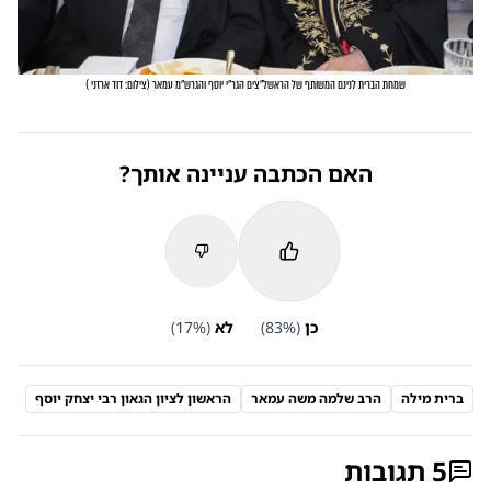
שמחת הברית לנינם המשותף של הראשל"צים הגר"י יוסף והגרש"מ עמאר
(
צילום: דוד ארזני
)
האם הכתבה עניינה אותך?
כן
(
%)
83
לא
(
%)
17
ברית מילה
הרב שלמה משה עמאר
הראשון לציון הגאון רבי יצחק יוסף
5
תגובות