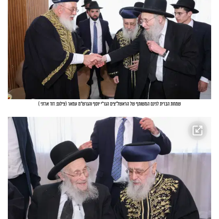
שמחת הברית לנינם המשותף של הראשל"צים הגר"י יוסף והגרש"מ עמאר
(
צילום: דוד ארזני
)