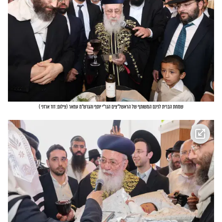
שמחת הברית לנינם המשותף של הראשל"צים הגר"י יוסף והגרש"מ עמאר
(
צילום: דוד ארזני
)