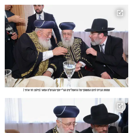
שמחת הברית לנינם המשותף של הראשל"צים הגר"י יוסף והגרש"מ עמאר
(
צילום: דוד ארזני
)