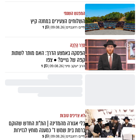
המפגש השנתי
השלוחים הצעירים במחנה קיץ
חיים רוזנבוים
|
09.08.26
|
1
סֵדֶר הֲלָכָה
הפסקה באמצע הדרך: האם מותר לשתות
קפה של גויים? • צפו
הרב יעקב סיני
|
09.08.26
|
1
לא צריכים טובות
בלי אגורה מהמדינה | הת"ת החדש שהוקם
ברמת בית שמש ד' כמענה מוחץ לגזירות
חיים רוזנבוים
|
09.08.26
|
5