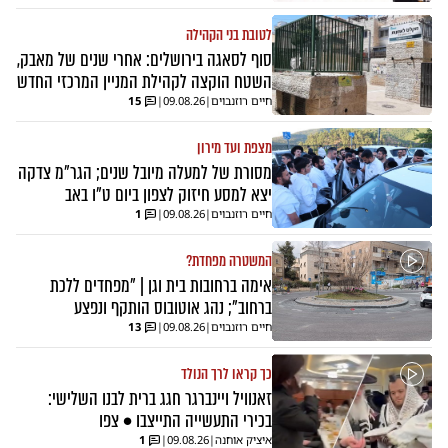
לטובת בני הקהילה
סוף לסאגה בירושלים: אחרי שנים של מאבק,
השטח הוקצה לקהילת המניין המרכזי החדש
חיים רוזנבוים
|
09.08.26
|
15
מצפת ועד מירון
מסורת של למעלה מיובל שנים; הגר"מ צדקה
יצא למסע חיזוק לצפון ביום ט"ו באב
חיים רוזנבוים
|
09.08.26
|
1
המשטרה מפחדת?
אימה ברחובות בית וגן | "מפחדים ללכת
ברחוב"; נהג אוטובוס הותקף ונפצע
חיים רוזנבוים
|
09.08.26
|
13
כך קראו לרך הנולד
זאנוויל ויינברגר חגג ברית לבנו השלישי:
בכירי התעשייה התייצבו • צפו
איציק אוחנה
|
09.08.26
|
1