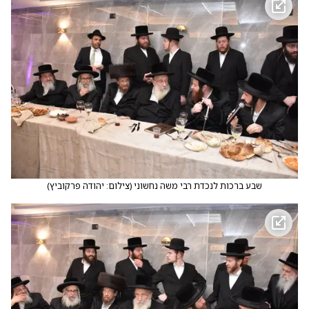
שבע ברכות לנכדת רבי משה נחשוני
(
צילום: יהודה פרקוביץ
)