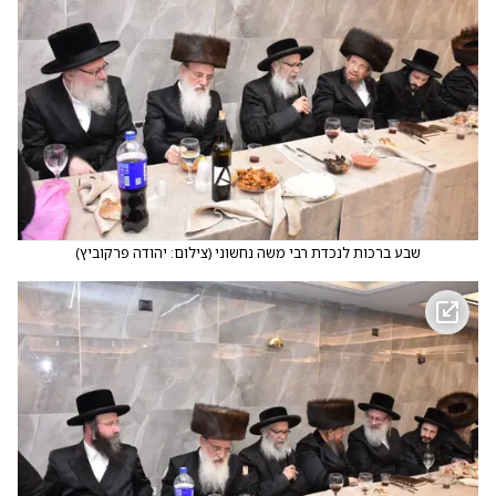
שבע ברכות לנכדת רבי משה נחשוני
(
צילום: יהודה פרקוביץ
)