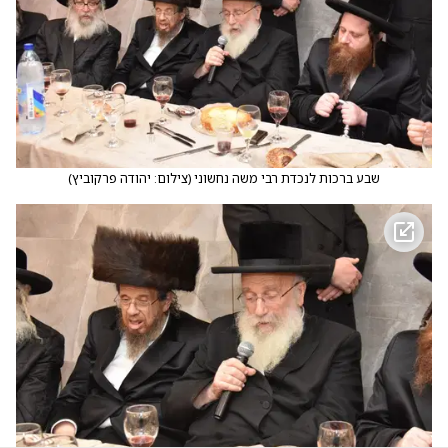
שבע ברכות לנכדת רבי משה נחשוני
(
צילום: יהודה פרקוביץ
)