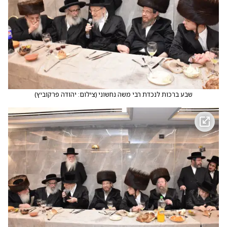
שבע ברכות לנכדת רבי משה נחשוני
(
צילום: יהודה פרקוביץ
)