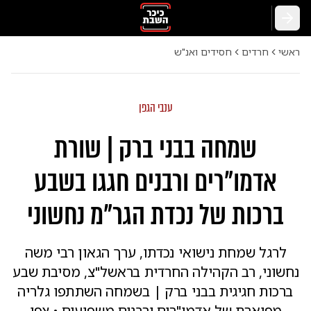
חזרה
ראשי
חרדים
חסידים ואנ"ש
ענבי הגפן
שמחה בבני ברק | שורת
אדמו"רים ורבנים חגגו בשבע
ברכות של נכדת הגר"מ נחשוני
לרגל שמחת נישואי נכדתו, ערך הגאון רבי משה
נחשוני, רב הקהילה החרדית בראשל"צ, מסיבת שבע
ברכות חגיגית בבני ברק | בשמחה השתתפו גלריה
מפוארת של אדמו"רים ורבנים משפיעים • צפו